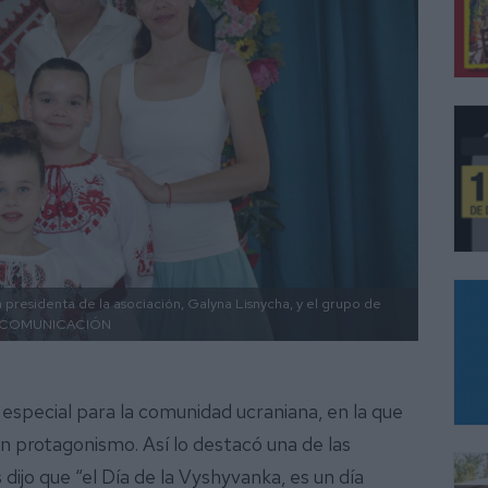
a presidenta de la asociación, Galyna Lisnycha, y el grupo de
 COMUNICACIÓN
especial para la comunidad ucraniana, en la que
an protagonismo. Así lo destacó una de las
s dijo que “el Día de la Vyshyvanka, es un día