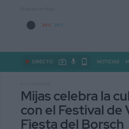
El tiempo en Mijas
23°C
20°C
live_tv
mic
phone_android
DIRECTO
NOTICIAS
M
ACTUALIDAD
Mijas celebra la c
con el Festival de
Fiesta del Borsch