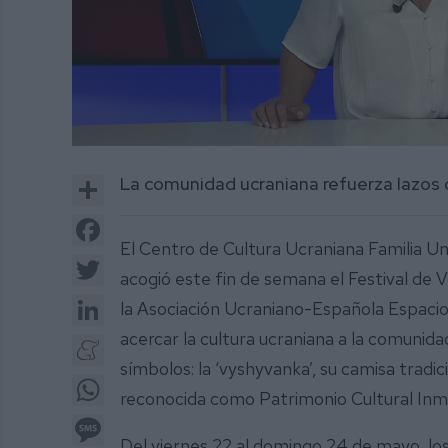
0
of
Share
La comunidad ucraniana refuerza lazos 
3
minutes,
8
Facebook
seconds
Volume
El Centro de Cultura Ucraniana Familia Uni
0%
Twitter
acogió este fin de semana el Festival de 
LinkedIn
la Asociación Ucraniano-Española Espacio
acercar la cultura ucraniana a la comunida
Meneame
símbolos: la ‘vyshyvanka’, su camisa tradic
WhatsApp
reconocida como Patrimonio Cultural Inma
Message
Del viernes 22 al domingo 24 de mayo, los