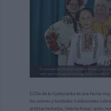
El concejal de Extranjeros, Mario Bravo, junto a l
baile que participó el domingo en la cita.
MIJAS
El Día de la Vyshyvanka es una fecha muy 
los colores y bordados tradicionales cobr
artistas invitadas, Valeriia Koziar, quien no