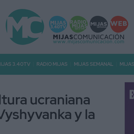
IJAS 3.40TV
RADIO MIJAS
MIJAS SEMANAL
MIJA
ultura ucraniana
 Vyshyvanka y la