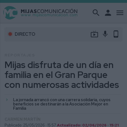
search
person
menu
live_tv
mic
phone_android
DIRECTO
REPORTAJES
Mijas disfruta de un día en
familia en el Gran Parque
con numerosas actividades
La jornada arrancó con una carrera solidaria, cuyos
beneficios se destinarán a la Asociación Mejor en
Familia
CARMEN MARTÍN
Publicado: 25/05/2026 ·
15:57
Actualizado: 02/06/2026 · 15:21