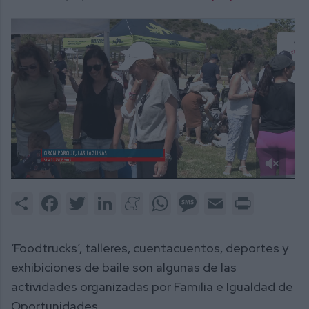
0
of
Share
Facebook
Twitter
LinkedIn
Meneame
WhatsApp
Message
Email
Print
4
minutes,
12
seconds
‘Foodtrucks’, talleres, cuentacuentos, deportes y
exhibiciones de baile son algunas de las
actividades organizadas por Familia e Igualdad de
Oportunidades