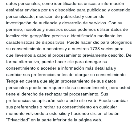
familia, disfrutar del día y pasarlo juntos”.
datos personales, como identificadores únicos e información
estándar enviada por un dispositivo para publicidad y contenido
“Hemos estado haciendo un montón de actividades
personalizado, medición de publicidad y contenido,
investigación de audiencia y desarrollo de servicios.
Con su
que el Ayuntamiento de Mijas nos ha regalado hoy y
permiso, nosotros y nuestros socios podemos utilizar datos de
lo estamos disfrutando”, afirmó Javier Morillo junto
localización geográfica precisa e identificación mediante las
características de dispositivos. Puede hacer clic para otorgarnos
a su pequeño Rafa. “He venido para disfrutar y
su consentimiento a nosotros y a nuestros 1733 socios para
ahora voy a ir a los talleres”, apuntó, por su parte, la
que llevemos a cabo el procesamiento previamente descrito. De
jovencísima Paola Gómez tras participar en la
forma alternativa, puede hacer clic para denegar su
consentimiento o acceder a información más detallada y
carrera. “Está muy bien la disposición de las
cambiar sus preferencias antes de otorgar su consentimiento.
actividades, de la carrera, los talleres, también hay
Tenga en cuenta que algún procesamiento de sus datos
personales puede no requerir de su consentimiento, pero usted
un escenario familiar en el que hay actuaciones;
tiene el derecho de rechazar tal procesamiento. Sus
entonces está muy bien para echar un día en familia
preferencias se aplicarán solo a este sitio web. Puede cambiar
sus preferencias o retirar su consentimiento en cualquier
con los peques”, consideró Irene Rebeca Quesada,
momento volviendo a este sitio y haciendo clic en el botón
que participó en la carrera junto a su hija Tauriel
"Privacidad" en la parte inferior de la página web.
Novoa.