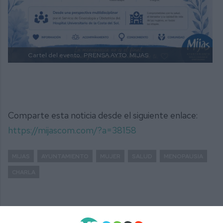
Cartel del evento.
PRENSA AYTO. MIJAS
Comparte esta noticia desde el siguiente enlace:
https://mijascom.com/?a=38158
MIJAS
AYUNTAMIENTO
MUJER
SALUD
MENOPAUSIA
CHARLA