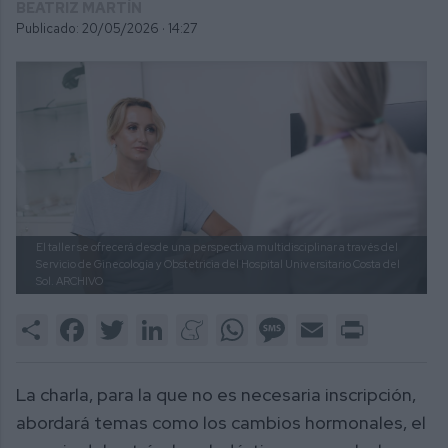
BEATRIZ MARTÍN
Publicado: 20/05/2026 ·
14:27
El taller se ofrecerá desde una perspectiva multidisciplinar a través del
Servicio de Ginecología y Obstetricia del Hospital Universitario Costa del
Sol.
ARCHIVO
Share
Facebook
Twitter
LinkedIn
Meneame
WhatsApp
Message
Email
Print
La charla, para la que no es necesaria inscripción,
abordará temas como los cambios hormonales, el