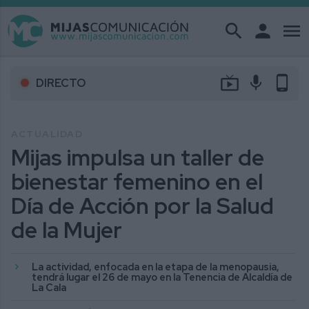
search
person
menu
live_tv
mic
phone_android
DIRECTO
ACTUALIDAD
Mijas impulsa un taller de
bienestar femenino en el
Día de Acción por la Salud
de la Mujer
La actividad, enfocada en la etapa de la menopausia,
tendrá lugar el 26 de mayo en la Tenencia de Alcaldía de
La Cala