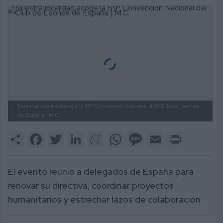
Nuestra localidad acoge la 59ª Convención Nacional del Club de Leones
de España
| M.C.
Share
Facebook
Twitter
LinkedIn
Meneame
WhatsApp
Message
Email
Print
El evento reunió a delegados de España para
renovar su directiva, coordinar proyectos
humanitarios y estrechar lazos de colaboración