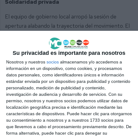
Solidaridad privada
El equipo de gobierno local arropó la sesión de
apertura alabando la trayectoria del movimiento. El
concejal de Extranjeros, Mario Bravo (PP), destacó
durante su intervención el valor de la cooperación
público-privada como un engranaje indispensable
Su privacidad es importante para nosotros
para la sociedad. "En nombre del Ayuntamiento les
Nosotros y nuestros
socios
almacenamos y/o accedemos a
información en un dispositivo, como cookies, y procesamos
he querido dar la bienvenida y explicarles que, por
datos personales, como identificadores únicos e información
mucho que haga la administración, nunca vamos a
estándar enviada por un dispositivo para publicidad y contenido
personalizado, medición de publicidad y contenido,
llegar a todas partes y que es bueno que haya
investigación de audiencia y desarrollo de servicios.
Con su
asociaciones privadas que a iniciativa propia
permiso, nosotros y nuestros socios podemos utilizar datos de
localización geográfica precisa e identificación mediante las
complementen esta solidaridad oficial, porque ellos
características de dispositivos. Puede hacer clic para otorgarnos
llegan a todos los rincones y llegan mucho más
su consentimiento a nosotros y a nuestros 1733 socios para
rápidos que la Administración", reconoció Bravo.
que llevemos a cabo el procesamiento previamente descrito. De
forma alternativa, puede hacer clic para denegar su