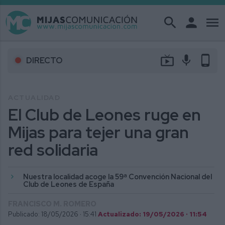
search
person
menu
live_tv
mic
phone_android
DIRECTO
ACTUALIDAD
El Club de Leones ruge en
Mijas para tejer una gran
red solidaria
Nuestra localidad acoge la 59ª Convención Nacional del
Club de Leones de España
FRANCISCO M. ROMERO
Publicado: 18/05/2026 ·
15:41
Actualizado: 19/05/2026 · 11:54