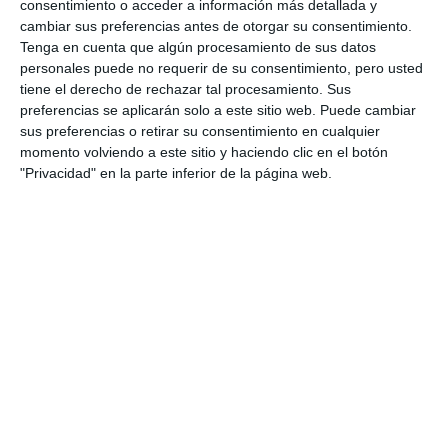
consentimiento o acceder a información más detallada y
El edil agradeció profundamente el trabajo que
cambiar sus preferencias antes de otorgar su consentimiento.
realizan los Leones a nivel local, cerrando un Acto
Tenga en cuenta que algún procesamiento de sus datos
personales puede no requerir de su consentimiento, pero usted
Magno que refuerza las redes asistenciales de una
tiene el derecho de rechazar tal procesamiento. Sus
de las mayores organizaciones de voluntariado del
preferencias se aplicarán solo a este sitio web. Puede cambiar
mundo.
sus preferencias o retirar su consentimiento en cualquier
momento volviendo a este sitio y haciendo clic en el botón
"Privacidad" en la parte inferior de la página web.