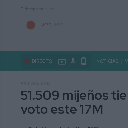
El tiempo en Mijas
30°C
25°C
live_tv
mic
phone_android
DIRECTO
NOTICIAS
M
ACTUALIDAD
51.509 mijeños ti
voto este 17M