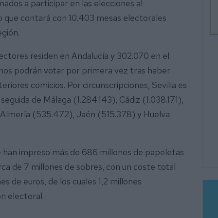
ados a participar en las elecciones al
o que contará con 10.403 mesas electorales
egión.
lectores residen en Andalucía y 302.070 en el
nos podrán votar por primera vez tras haber
riores comicios. Por circunscripciones, Sevilla es
 seguida de Málaga (1.284.143), Cádiz (1.038.171),
Almería (535.472), Jaén (515.378) y Huelva
se han impreso más de 686 millones de papeletas
ca de 7 millones de sobres, con un coste total
es de euros, de los cuales 1,2 millones
n electoral.