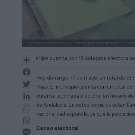
Mijas cuenta con 18 colegios electorales para los comicios al Parlamen
Share
Mijas cuenta con 18 colegios electorale
Facebook
Hoy domingo, 17 de mayo, un total de 51.
Twitter
Mijas. El municipio cuenta con un total de
LinkedIn
durante la jornada electoral en horario de
de Andalucía. En estos comicios están ll
Meneame
nacionalidad española, ya que la población
WhatsApp
Censo electoral
Message