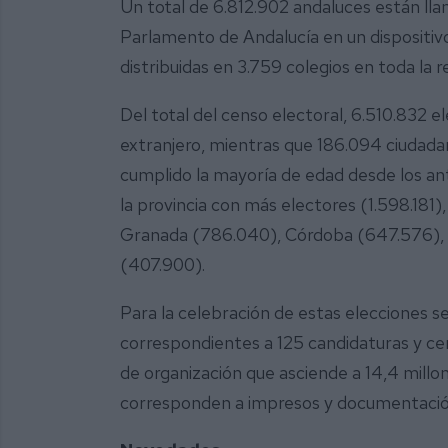
Un total de 6.812.902 andaluces están llam
Parlamento de Andalucía en un dispositiv
distribuidas en 3.759 colegios en toda la r
Del total del censo electoral, 6.510.832 e
extranjero, mientras que 186.094 ciudada
cumplido la mayoría de edad desde los ante
la provincia con más electores (1.598.181),
Granada (786.040), Córdoba (647.576), 
(407.900).
Para la celebración de estas elecciones 
correspondientes a 125 candidaturas y cer
de organización que asciende a 14,4 millon
corresponden a impresos y documentació