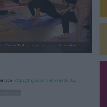
n el Centro Nórdico, que se encuentra en la carretera de
 enlace:
https://mijascom.com/?a=38062
SOLIDARIDAD