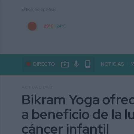
El tiempo en Mijas
29°C
24°C
live_tv
mic
phone_android
DIRECTO
NOTICIAS
M
ACTUALIDAD
Bikram Yoga ofrece
a beneficio de la l
cáncer infantil