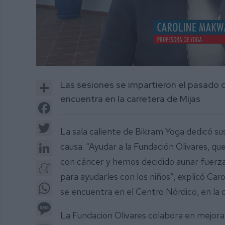
0
of
Share
Las sesiones se impartieron el pasado 
1
minute,
encuentra en la carretera de Mijas
10
Facebook
seconds
Volume
0%
Twitter
La sala caliente de Bikram Yoga dedicó s
LinkedIn
causa. “Ayudar a la Fundación Olivares, qu
con cáncer y hemos decidido aunar fuerza
Meneame
para ayudarles con los niños”, explicó Ca
WhatsApp
se encuentra en el Centro Nórdico, en la 
Message
La Fundacion Olivares colabora en mejorar 
Email