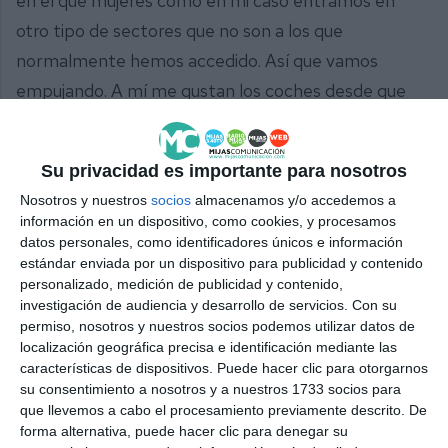
en el que mujeres como en mi caso entramos en
otro tipo de sectores que no son a los que
normalmente hemos accedido. Así que vamos
empujando. A mí me gustan los coches desde que
era pequeña, pero mi padre no quería comprarme
un Scalextric. Así que ahora de adulta, tuve la
Su privacidad es importante para nosotros
oportunidad de coger este negocio y no lo pensé.
Nosotros y nuestros
socios
almacenamos y/o accedemos a
Ahora tengo mi propio Scalextric pero gigante”.
información en un dispositivo, como cookies, y procesamos
datos personales, como identificadores únicos e información
Comparte esta noticia desde el siguiente enlace:
estándar enviada por un dispositivo para publicidad y contenido
personalizado, medición de publicidad y contenido,
https://mijascom.com/?a=38061
investigación de audiencia y desarrollo de servicios.
Con su
permiso, nosotros y nuestros socios podemos utilizar datos de
MIJAS
MUJER
localización geográfica precisa e identificación mediante las
características de dispositivos. Puede hacer clic para otorgarnos
su consentimiento a nosotros y a nuestros 1733 socios para
que llevemos a cabo el procesamiento previamente descrito. De
forma alternativa, puede hacer clic para denegar su