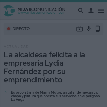
search
person
menu
live_tv
mic
phone_android
DIRECTO
ACTUALIDAD
La alcaldesa felicita a la
empresaria Lydia
Fernández por su
emprendimiento
Es propietaria de Marna Motor, un taller de mecánica,
chapa y pintura que presta sus servicios en el polígono
La Vega