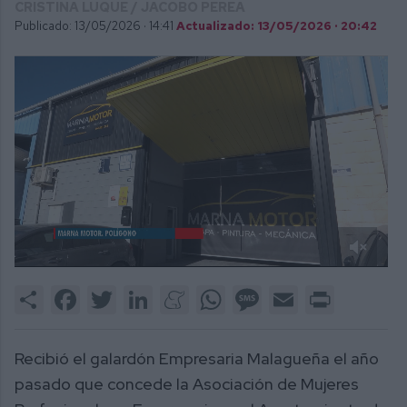
CRISTINA LUQUE / JACOBO PEREA
Publicado: 13/05/2026 ·
14:41
Actualizado: 13/05/2026 · 20:42
0
of
Share
Facebook
Twitter
LinkedIn
Meneame
WhatsApp
Message
Email
Print
2
minutes,
27
seconds
Recibió el galardón Empresaria Malagueña el año
pasado que concede la Asociación de Mujeres