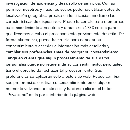
respondió a esta convocatoria del Ayuntamiento y
investigación de audiencia y desarrollo de servicios.
Con su
La Cometa y es que la autora se ha hecho un
permiso, nosotros y nuestros socios podemos utilizar datos de
localización geográfica precisa e identificación mediante las
nombre en la literatura y, aunque sus libros solo se
características de dispositivos. Puede hacer clic para otorgarnos
han publicado en España, cada vez se leen más
su consentimiento a nosotros y a nuestros 1733 socios para
que llevemos a cabo el procesamiento previamente descrito. De
fuera de nuestras fronteras. De hecho, Cabrillana
forma alternativa, puede hacer clic para denegar su
viaja la semana que viene a China y en noviembre a
consentimiento o acceder a información más detallada y
cambiar sus preferencias antes de otorgar su consentimiento.
Francia para presentar sus obras; la próxima en salir
Tenga en cuenta que algún procesamiento de sus datos
al mercado será la sexta, un libro llamado ‘El limón
personales puede no requerir de su consentimiento, pero usted
de cuatro patas’ y dirigido al público infantil.
tiene el derecho de rechazar tal procesamiento. Sus
preferencias se aplicarán solo a este sitio web. Puede cambiar
sus preferencias o retirar su consentimiento en cualquier
momento volviendo a este sitio y haciendo clic en el botón
Comparte esta noticia desde el siguiente enlace:
"Privacidad" en la parte inferior de la página web.
https://mijascom.com/?a=38035
CABRILLANA
MAESTRA GITANA