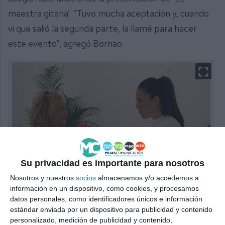
maestra gitana’. “Tuvo mucha aceptación y, cuando
vi que salió la segunda parte, la llamé para hacer
este evento”, agregó Bornao.
Su privacidad es importante para nosotros
La autora conversa con la propietaria de La Cometa,
Nosotros y nuestros
socios
almacenamos y/o accedemos a
Carmen Bornao |
A.L.
información en un dispositivo, como cookies, y procesamos
datos personales, como identificadores únicos e información
estándar enviada por un dispositivo para publicidad y contenido
Con ‘La maestra de los invisibles’ el público también
personalizado, medición de publicidad y contenido,