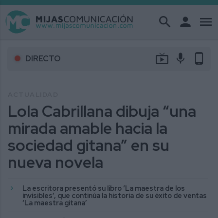
search
person
menu
live_tv
mic
phone_android
DIRECTO
ACTUALIDAD
Lola Cabrillana dibuja “una
mirada amable hacia la
sociedad gitana” en su
nueva novela
La escritora presentó su libro ‘La maestra de los
invisibles’, que continúa la historia de su éxito de ventas
‘La maestra gitana’