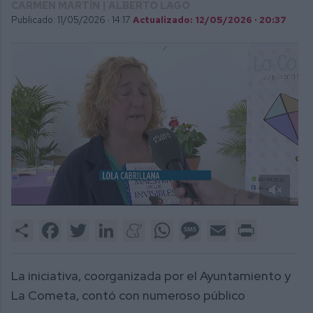
CARMEN MARTÍN | ALBERTO LAGO
Publicado: 11/05/2026 ·
14:17
Actualizado: 12/05/2026 · 20:37
0
of
Share
Facebook
Twitter
LinkedIn
Meneame
WhatsApp
Message
Email
Print
1
minute,
27
seconds
La iniciativa, coorganizada por el Ayuntamiento y
La Cometa, contó con numeroso público