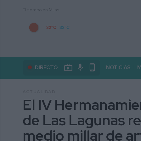
El tiempo en Mijas
32°C
32°C
live_tv
mic
phone_android
DIRECTO
NOTICIAS
M
ACTUALIDAD
El IV Hermanamie
de Las Lagunas re
medio millar de ar