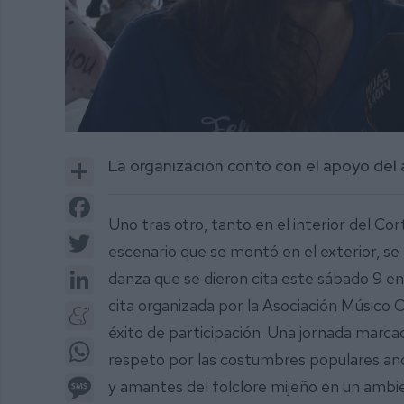
0
of
Share
La organización contó con el apoyo del
1
minute,
18
Facebook
seconds
Volume
Uno tras otro, tanto en el interior del Co
0%
Twitter
escenario que se montó en el exterior, se 
LinkedIn
danza que se dieron cita este sábado 9 
cita organizada por la Asociación Músico 
Meneame
éxito de participación. Una jornada marcada
WhatsApp
respeto por las costumbres populares anda
Message
y amantes del folclore mijeño en un ambie