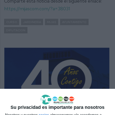
Comparte esta noticia desde el siguiente enlace:
https://mijascom.com/?a=38031
CURSO
JARDINERÍA
MIJAS
AYUNTAMIENTO
DIPUTACIÓN
Su privacidad es importante para nosotros
Nosotros y nuestros
socios
almacenamos y/o accedemos a