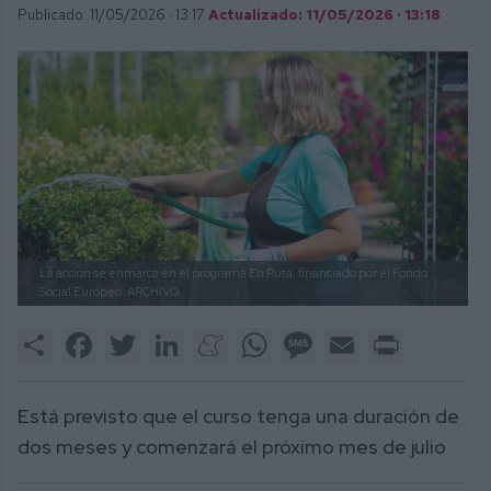
Publicado: 11/05/2026 ·
13:17
Actualizado: 11/05/2026 · 13:18
La acción se enmarca en el programa En Ruta, financiado por el Fondo
Social Europeo.
ARCHIVO.
Share
Facebook
Twitter
LinkedIn
Meneame
WhatsApp
Message
Email
Print
Está previsto que el curso tenga una duración de
dos meses y comenzará el próximo mes de julio