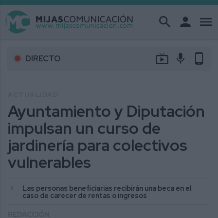
search
person
menu
live_tv
mic
phone_android
DIRECTO
ACTUALIDAD
Ayuntamiento y Diputación
impulsan un curso de
jardinería para colectivos
vulnerables
Las personas beneficiarias recibirán una beca en el
caso de carecer de rentas o ingresos
REDACCIÓN