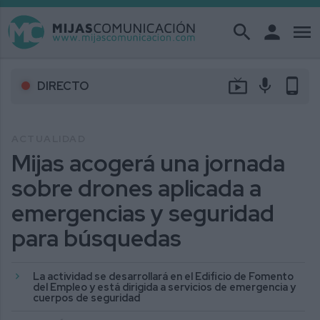
search
person
menu
live_tv
mic
phone_android
DIRECTO
ACTUALIDAD
Mijas acogerá una jornada
sobre drones aplicada a
emergencias y seguridad
para búsquedas
La actividad se desarrollará en el Edificio de Fomento
del Empleo y está dirigida a servicios de emergencia y
cuerpos de seguridad