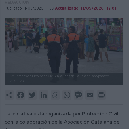
REDACCIÓN
Publicado: 11/05/2026 ·
11:59
Actualizado: 11/05/2026 · 12:01
Voluntarios de Protección Civil en la Feria de La Cala del año pasado.
ARCHIVO.
Share
Facebook
Twitter
LinkedIn
Meneame
WhatsApp
Message
Email
Print
La iniciativa está organizada por Protección Civil,
con la colaboración de la Asociación Catalana de