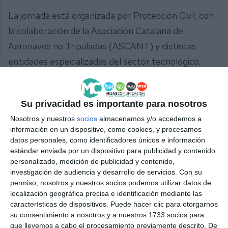
La jornada está organizada por Protección Civil, con
la colaboración de la Asociación Catalana de
Aeronaves no Tripuladas (ASCANT) y distintas
entidades especializadas del sector tecnológico.
Jerez ha subrayado finalmente que “la coordinación,
la prevención y la capacidad de respuesta son claves
Su privacidad es importante para nosotros
en cualquier emergencia, y herramientas como los
Nosotros y nuestros
socios
almacenamos y/o accedemos a
información en un dispositivo, como cookies, y procesamos
drones pueden marcar la diferencia a la hora de
datos personales, como identificadores únicos e información
actuar con rapidez y eficacia”.
estándar enviada por un dispositivo para publicidad y contenido
personalizado, medición de publicidad y contenido,
Comparte esta noticia desde el siguiente enlace:
investigación de audiencia y desarrollo de servicios.
Con su
permiso, nosotros y nuestros socios podemos utilizar datos de
https://mijascom.com/?a=38027
localización geográfica precisa e identificación mediante las
características de dispositivos. Puede hacer clic para otorgarnos
PROTECCIÓN
CIVIL
MIJAS
SEGURIDAD
DRONES
su consentimiento a nosotros y a nuestros 1733 socios para
que llevemos a cabo el procesamiento previamente descrito. De