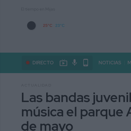
El tiempo en Mijas
25°C
23°C
live_tv
mic
phone_android
DIRECTO
NOTICIAS
M
ACTUALIDAD
Las bandas juvenil
música el parque 
de mayo