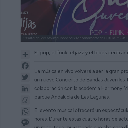
Cartel del evento impulsado por el departamento de Cultura.
MIJAS 
Share
El pop, el funk, el jazz y el blues cent
Facebook
La música en vivo volverá a ser la gran pr
Twitter
un nuevo Concierto de Bandas Juveniles. L
LinkedIn
colaboración con la academia Harmony Mus
parque Andalucía de Las Lagunas.
Meneame
WhatsApp
El evento musical ofrecerá un espectáculo
horas. Durante estas cuatro horas de actu
Message
un repertorio muy variado que abarcará di