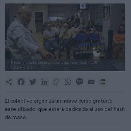
El fotógrafo Carlos Durán durante la clase magistral.
MIJAS
COMUNICACIÓN
Share
Facebook
Twitter
LinkedIn
Meneame
WhatsApp
Message
Email
Print
El colectivo organiza un nuevo curso gratuito
este sábado, que estará dedicado al uso del flash
de mano