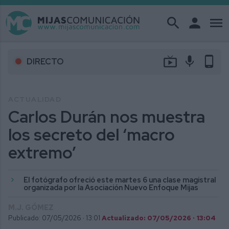
search
person
menu
live_tv
mic
phone_android
DIRECTO
ACTUALIDAD
Carlos Durán nos muestra
los secreto del ‘macro
extremo’
El fotógrafo ofreció este martes 6 una clase magistral
organizada por la Asociación Nuevo Enfoque Mijas
M.J. GÓMEZ
Publicado: 07/05/2026 ·
13:01
Actualizado: 07/05/2026 · 13:04