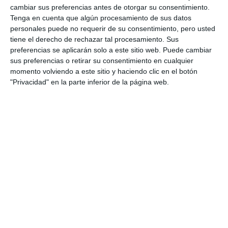
cambiar sus preferencias antes de otorgar su consentimiento.
Agradecimiento a la comisión gestora
Tenga en cuenta que algún procesamiento de sus datos
Tras la toma de posesión, los asistentes se
personales puede no requerir de su consentimiento, pero usted
tiene el derecho de rechazar tal procesamiento. Sus
trasladaron a la ermita del Compás para realizar el
preferencias se aplicarán solo a este sitio web. Puede cambiar
canto del himno y de la salve a la patrona. Allí, ante
sus preferencias o retirar su consentimiento en cualquier
momento volviendo a este sitio y haciendo clic en el botón
la Virgen de la Peña, se hizo entrega a la gestora de
"Privacidad" en la parte inferior de la página web.
un cuadro en agradecimiento por su trabajo. Cabe
recordar que la cofradía estuvo dirigida en los
últimos 16 años por la parroquia y durante el último
año, por una Comisión Gestora integrada por el
comisario Manuel Díaz, Rosa Loza y Paqui Lavado.
Esta gestora fue la encargada de convocar las
elecciones.