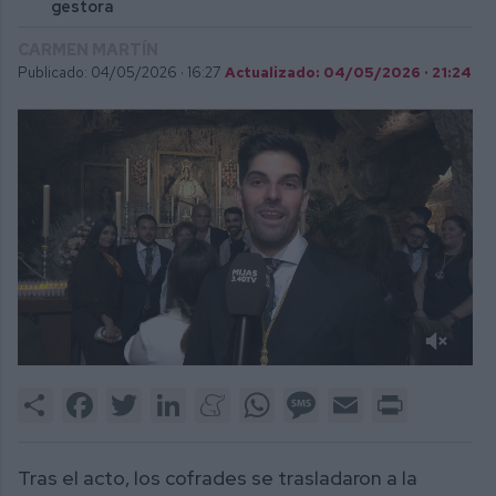
gestora
CARMEN MARTÍN
Publicado: 04/05/2026 ·
16:27
Actualizado: 04/05/2026 · 21:24
0
of
Share
Facebook
Twitter
LinkedIn
Meneame
WhatsApp
Message
Email
Print
2
minutes,
24
seconds
Tras el acto, los cofrades se trasladaron a la