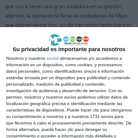
que van a tener una gran andadura en su gestión;
además, la Iglesia está llena de ciudadanos de Mijas
que quieren estar hoy, un día tan importante para su
hermandad, para la Virgen de la Peña”, agregó
Martín.
Su privacidad es importante para nosotros
Nosotros y nuestros
socios
almacenamos y/o accedemos a
información en un dispositivo, como cookies, y procesamos
datos personales, como identificadores únicos e información
estándar enviada por un dispositivo para publicidad y contenido
personalizado, medición de publicidad y contenido,
investigación de audiencia y desarrollo de servicios.
Con su
permiso, nosotros y nuestros socios podemos utilizar datos de
localización geográfica precisa e identificación mediante las
características de dispositivos. Puede hacer clic para otorgarnos
su consentimiento a nosotros y a nuestros 1731 socios para
que llevemos a cabo el procesamiento previamente descrito. De
forma alternativa, puede hacer clic para denegar su
Lunar le impuso la medalla a Fernández |
M.C.
consentimiento o acceder a información más detallada y