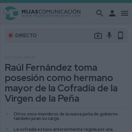
search
person
menu
live_tv
mic
phone_android
DIRECTO
ACTUALIDAD
Raúl Fernández toma
posesión como hermano
mayor de la Cofradía de la
Virgen de la Peña
Otros once miembros de la nueva junta de gobierno
también juran su cargo
La cofradía estuvo anteriormente regida por una