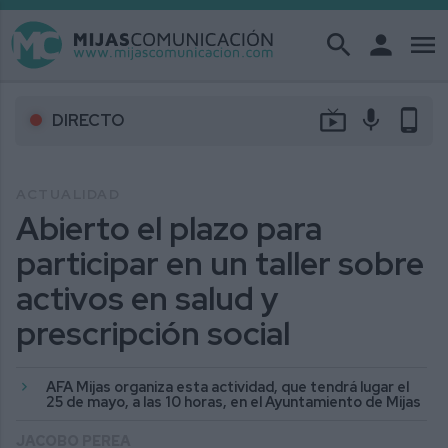
search
person
menu
live_tv
mic
phone_android
DIRECTO
ACTUALIDAD
Abierto el plazo para
participar en un taller sobre
activos en salud y
prescripción social
AFA Mijas organiza esta actividad, que tendrá lugar el
25 de mayo, a las 10 horas, en el Ayuntamiento de Mijas
JACOBO PEREA