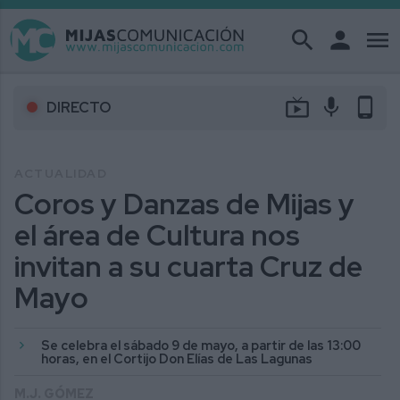
search
person
menu
live_tv
mic
phone_android
DIRECTO
ACTUALIDAD
Coros y Danzas de Mijas y
el área de Cultura nos
invitan a su cuarta Cruz de
Mayo
Se celebra el sábado 9 de mayo, a partir de las 13:00
horas, en el Cortijo Don Elías de Las Lagunas
M.J. GÓMEZ