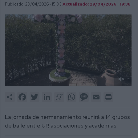
Publicado: 29/04/2026 ·
15:03
Actualizado: 29/04/2026 · 19:38
0
of
Share
Facebook
Twitter
LinkedIn
Meneame
WhatsApp
Message
Email
Print
2
minutes,
5
seconds
La jornada de hermanamiento reunirá a 14 grupos
de baile entre UP, asociaciones y academias