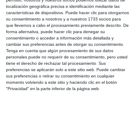
verano, pero también para los que somos de aquí”, y
localización geográfica precisa e identificación mediante las
características de dispositivos. Puede hacer clic para otorgarnos
destacó que “la verdad que en la Cafetería Arroy se
su consentimiento a nosotros y a nuestros 1733 socios para
comen muy bien”. Sin duda, la Cafetería Arroyo es
que llevemos a cabo el procesamiento previamente descrito. De
uno de esos lugares que se convierte en punto de
forma alternativa, puede hacer clic para denegar su
consentimiento o acceder a información más detallada y
encuentro de familias y amigos. ¡Felicidades y que
cambiar sus preferencias antes de otorgar su consentimiento.
sigan cumpliendo muchos años más!
Tenga en cuenta que algún procesamiento de sus datos
personales puede no requerir de su consentimiento, pero usted
tiene el derecho de rechazar tal procesamiento. Sus
Comparte esta noticia desde el siguiente enlace:
preferencias se aplicarán solo a este sitio web. Puede cambiar
https://mijascom.com/?a=37887
sus preferencias o retirar su consentimiento en cualquier
momento volviendo a este sitio y haciendo clic en el botón
"Privacidad" en la parte inferior de la página web.
CAFETERÍA ARROYO
30 ANIVERSARIO