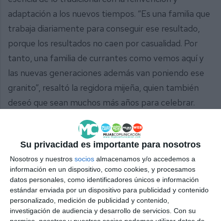
adaptación a los nuevos tiempos. “Es una familia que
trabaja diariamente para conseguir ese resultado,
porque los resultados no caen por casualidad. Por
tanto, una familia de currantes como vemos aquí y
las nuevas generaciones además van poniendo ese
granito”, resaltó la regidora mijeña, quien también
deseó que sean muchos más años para celebrar.
Entre los asistentes, Soledad Palomo, clienta desde
hace algunos años, resaltó que “nos acogen como
Su privacidad es importante para nosotros
familia y estamos muy agusto con ellos aquí, nos
Nosotros y nuestros
socios
almacenamos y/o accedemos a
reciben como familia”, mientras que Fabri Matín,
información en un dispositivo, como cookies, y procesamos
datos personales, como identificadores únicos e información
uno de los clientes más antiguos, apuntó “que siga
estándar enviada por un dispositivo para publicidad y contenido
manteniéndose como todos este año, este bar que
personalizado, medición de publicidad y contenido,
investigación de audiencia y desarrollo de servicios.
Con su
es muy importante, para los turistas que vienen en
permiso, nosotros y nuestros socios podemos utilizar datos de