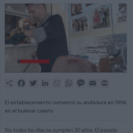
0
of
Share
Facebook
Twitter
LinkedIn
Meneame
WhatsApp
Message
Email
Print
2
minutes,
38
seconds
El establecimiento comenzó su andadura en 1996
en el bulevar caleño
No todos los días se cumplen 30 años. El pasado