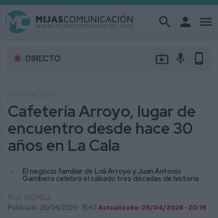
search
person
menu
live_tv
mic
phone_android
DIRECTO
ACTUALIDAD
Cafetería Arroyo, lugar de
encuentro desde hace 30
años en La Cala
El negocio familiar de Loli Arroyo y Juan Antonio
Gambero celebró el sábado tres décadas de historia
M.J. GÓMEZ
Publicado: 28/04/2026 ·
15:43
Actualizado: 28/04/2026 · 20:19