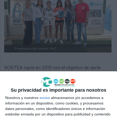
Premiados del torneo.
M.C.
SOSTEA nació en 2019 con el objetivo de darle
visualización al autismo, como apuntó su presidente,
que informó de que los fondos recaudados servirán
Su privacidad es importante para nosotros
para llevar a cabo una actividad con los niños de la
Nosotros y nuestros
socios
almacenamos y/o accedemos a
asociación, posiblemente, una excursión a Fuente de
información en un dispositivo, como cookies, y procesamos
Piedra.
datos personales, como identificadores únicos e información
estándar enviada por un dispositivo para publicidad y contenido