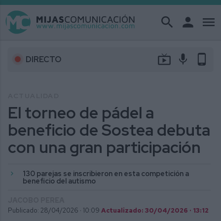
search
person
menu
live_tv
mic
phone_android
DIRECTO
ACTUALIDAD
El torneo de pádel a
beneficio de Sostea debuta
con una gran participación
130 parejas se inscribieron en esta competición a
beneficio del autismo
JACOBO PEREA
Publicado: 28/04/2026 ·
10:09
Actualizado: 30/04/2026 · 13:12