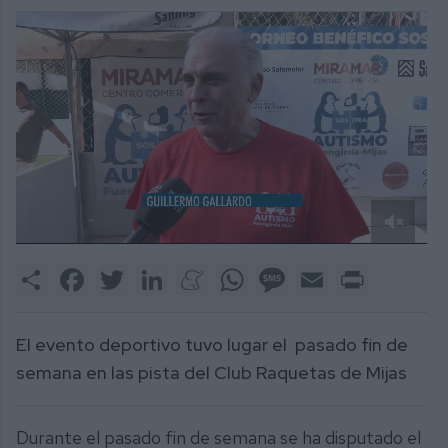
0
of
Share
Facebook
Twitter
LinkedIn
Meneame
WhatsApp
Message
Email
Print
1
minute,
51
seconds
El evento deportivo tuvo lugar el pasado fin de
semana en las pista del Club Raquetas de Mijas
Durante el pasado fin de semana se ha disputado el