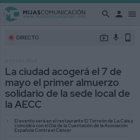
search
person
menu
live_tv
mic
phone_android
DIRECTO
ACTUALIDAD
La ciudad acogerá el 7 de
mayo el primer almuerzo
solidario de la sede local de
la AECC
El evento será en el restaurante El Torreón de La Cala y
coincidirá con el Día de la Cuestación de la Asociación
Española Contra el Cáncer