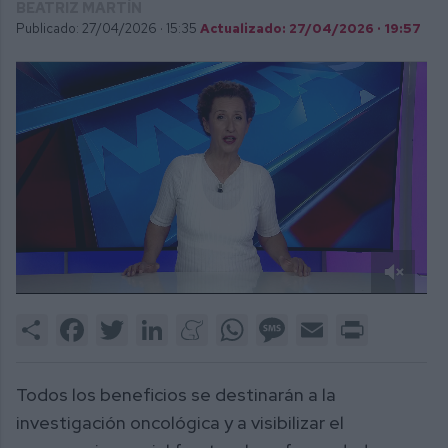
BEATRIZ MARTÍN
Publicado: 27/04/2026 ·
15:35
Actualizado: 27/04/2026 · 19:57
0
of
Share
Facebook
Twitter
LinkedIn
Meneame
WhatsApp
Message
Email
Print
2
minutes,
45
seconds
Todos los beneficios se destinarán a la
investigación oncológica y a visibilizar el