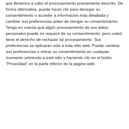
que llevemos a cabo el procesamiento previamente descrito. De
Cada gesto cuenta
forma alternativa, puede hacer clic para denegar su
consentimiento o acceder a información más detallada y
cambiar sus preferencias antes de otorgar su consentimiento.
Por su parte, Mari Carmen Gómez Fabra ha
Tenga en cuenta que algún procesamiento de sus datos
subrayado el valor de la implicación ciudadana y del
personales puede no requerir de su consentimiento, pero usted
tejido empresarial del municipio: “El día de la
tiene el derecho de rechazar tal procesamiento. Sus
preferencias se aplicarán solo a este sitio web. Puede cambiar
Cuestación es una llamada a la solidaridad de toda la
sus preferencias o retirar su consentimiento en cualquier
sociedad. Cada gesto cuenta y cada aportación
momento volviendo a este sitio y haciendo clic en el botón
"Privacidad" en la parte inferior de la página web.
suma para seguir avanzando en investigación,
prevención y apoyo a las personas con cáncer y a
sus familias. Este almuerzo solidario es una forma de
unirnos, compartir y demostrar que en Mijas
estamos comprometidos con esta causa”.
Asimismo, ha querido agradecer de forma especial
la colaboración del restaurante El Torreón, anfitrión
del evento y colaborador habitual de la Asociación