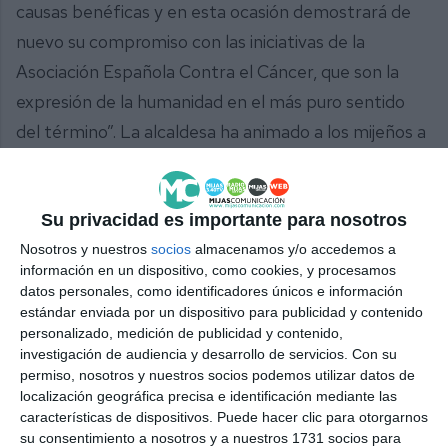
causas benéficas y en esta ocasión demostrará de
nuevo su compromiso con las iniciativas de la
Asociación Española Contra el Cáncer, que son la
expresión de la humanidad en el más puro sentido
del término”. La alcaldesa ha animado a los mijeños a
participar activamente en el Día de la Cuestación y
a acudir a este evento solidario en El Torreón, y ha
reiterado el compromiso del Ayuntamiento de Mijas
Su privacidad es importante para nosotros
con la AECC y sus actividades. “La mejor manera de
Nosotros y nuestros
socios
almacenamos y/o accedemos a
información en un dispositivo, como cookies, y procesamos
combatir esta enfermedad es con investigación, y
datos personales, como identificadores únicos e información
por eso el objetivo de este almuerzo es tan
estándar enviada por un dispositivo para publicidad y contenido
personalizado, medición de publicidad y contenido,
importante: dotar de recursos a la ciencia para
investigación de audiencia y desarrollo de servicios.
Con su
avanzar en la prevención del cáncer. Es un reto
permiso, nosotros y nuestros socios podemos utilizar datos de
localización geográfica precisa e identificación mediante las
social común en el que todos debemos estar
características de dispositivos. Puede hacer clic para otorgarnos
implicados”, ha dicho.
su consentimiento a nosotros y a nuestros 1731 socios para