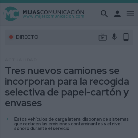
search
person
menu
live_tv
mic
phone_android
DIRECTO
ACTUALIDAD
Tres nuevos camiones se
incorporan para la recogida
selectiva de papel-cartón y
envases
Estos vehículos de carga lateral disponen de sistemas
que reducen las emisiones contaminantes y el nivel
sonoro durante el servicio