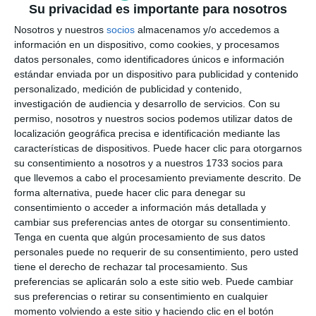
Su privacidad es importante para nosotros
Por su parte, Eloy Belmonte señaló que “la llegada
Nosotros y nuestros
socios
almacenamos y/o accedemos a
de estos camiones era muy necesaria, ya que en los
información en un dispositivo, como cookies, y procesamos
datos personales, como identificadores únicos e información
últimos meses se habían implantado contenedores
estándar enviada por un dispositivo para publicidad y contenido
de carga lateral sin contar aún con los medios
personalizado, medición de publicidad y contenido,
investigación de audiencia y desarrollo de servicios.
Con su
adecuados para su recogida, lo que dificultaba el
permiso, nosotros y nuestros socios podemos utilizar datos de
servicio en determinadas zonas”. En este sentido,
localización geográfica precisa e identificación mediante las
características de dispositivos. Puede hacer clic para otorgarnos
añadió que “a partir de ahora no solo se mejora la
su consentimiento a nosotros y a nuestros 1733 socios para
capacidad operativa, sino que además, con el nuevo
que llevemos a cabo el procesamiento previamente descrito. De
contrato de la Mancomunidad, se incrementarán las
forma alternativa, puede hacer clic para denegar su
consentimiento o acceder a información más detallada y
frecuencias de recogida, algo que se va a notar
cambiar sus preferencias antes de otorgar su consentimiento.
especialmente en los núcleos urbanos y también en
Tenga en cuenta que algún procesamiento de sus datos
personales puede no requerir de su consentimiento, pero usted
diseminado”. Asimismo, indicó que “estos vehículos
tiene el derecho de rechazar tal procesamiento. Sus
incorporan sistemas de pesaje que permitirán
preferencias se aplicarán solo a este sitio web. Puede cambiar
sus preferencias o retirar su consentimiento en cualquier
conocer mejor los hábitos de reciclaje por zonas,
momento volviendo a este sitio y haciendo clic en el botón