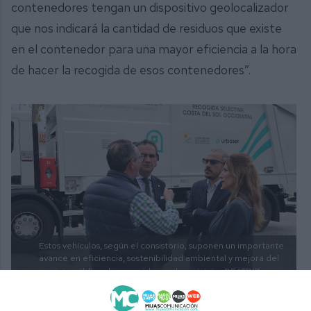
contenedores tengan un dispositivo geolocalizador
que nos indicará la cantidad de residuos que existe
en el contenedor para una mayor eficiencia a la hora
de hacer la recogida de esos contenedores”.
Estos vehículos, según el consistorio, suponen un importante
avance en eficiencia, sostenibilidad ambiental y mejora del
servicio público de recogida en el municipio.
BEATRIZ
MARTÍN