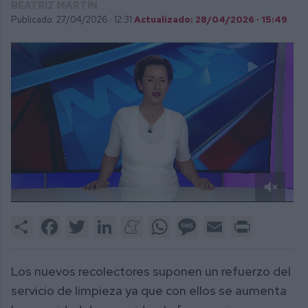
BEATRIZ MARTÍN
Publicado: 27/04/2026 ·
12:31
Actualizado: 28/04/2026 · 15:49
0
of
Share
Facebook
Twitter
LinkedIn
Meneame
WhatsApp
Message
Email
Print
2
minutes,
30
seconds
Los nuevos recolectores suponen un refuerzo del
servicio de limpieza ya que con ellos se aumenta