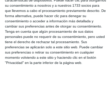
características de dispositivos. Puede hacer clic para otorgarnos
su consentimiento a nosotros y a nuestros 1733 socios para
que llevemos a cabo el procesamiento previamente descrito. De
Comparte esta noticia desde el siguiente enlace:
forma alternativa, puede hacer clic para denegar su
https://mijascom.com/?a=37853
consentimiento o acceder a información más detallada y
cambiar sus preferencias antes de otorgar su consentimiento.
Tenga en cuenta que algún procesamiento de sus datos
MIJAS
LBC
EDUCACION
MEDIOAMBIENTAL
VERDE
personales puede no requerir de su consentimiento, pero usted
DRANG
NATURALEZA
TV
PROGRAMA
COSTUMBRES
tiene el derecho de rechazar tal procesamiento. Sus
preferencias se aplicarán solo a este sitio web. Puede cambiar
sus preferencias o retirar su consentimiento en cualquier
momento volviendo a este sitio y haciendo clic en el botón
"Privacidad" en la parte inferior de la página web.