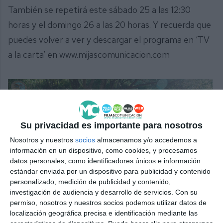
También se repetirá este sábado 25 a las 12:30
horas y el domingo 26 a las 20 horas. Y recuerda que
puedes volver a ver y descargar el programa en ‘TV
a la carta’ en www.mijascomunicacion.com
Su privacidad es importante para nosotros
Nosotros y nuestros
socios
almacenamos y/o accedemos a
información en un dispositivo, como cookies, y procesamos
datos personales, como identificadores únicos e información
estándar enviada por un dispositivo para publicidad y contenido
LBC también pasó un día divertido con la familia de Espacio
personalizado, medición de publicidad y contenido,
Drang.
D.M.
investigación de audiencia y desarrollo de servicios.
Con su
permiso, nosotros y nuestros socios podemos utilizar datos de
localización geográfica precisa e identificación mediante las