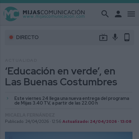
search
person
menu
live_tv
mic
phone_android
DIRECTO
ACTUALIDAD
‘Educación en verde’, en
Las Buenas Costumbres
Este viernes 24 llega una nueva entrega del programa
de Mijas 3.40 TV, a partir de las 22.00 h
MICAELA FERNÁNDEZ
Publicado: 24/04/2026 ·
12:56
Actualizado: 24/04/2026 · 13:08