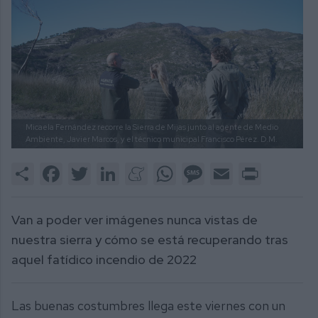
Micaela Fernández recorre la Sierra de Mijas junto al agente de Medio
Ambiente, Javier Marcos, y el técnico municipal Francisco Pérez.
D.M.
Share
Facebook
Twitter
LinkedIn
Meneame
WhatsApp
Message
Email
Print
Van a poder ver imágenes nunca vistas de
nuestra sierra y cómo se está recuperando tras
aquel fatídico incendio de 2022
Las buenas costumbres llega este viernes con un