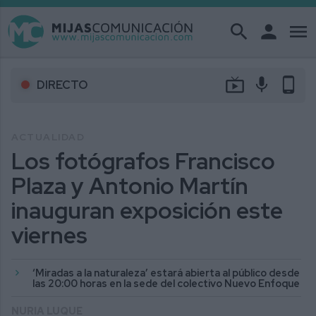
search
person
menu
live_tv
mic
phone_android
DIRECTO
ACTUALIDAD
Los fotógrafos Francisco
Plaza y Antonio Martín
inauguran exposición este
viernes
‘Miradas a la naturaleza’ estará abierta al público desde
las 20:00 horas en la sede del colectivo Nuevo Enfoque
NURIA LUQUE