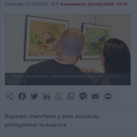
Publicado: 23/04/2026 ·
16:51
Actualizado: 23/04/2026 · 17:10
‘Miradas a la naturaleza’ estará abierta al público desde las 20:00 horas
N.LUQUE
Share
Facebook
Twitter
LinkedIn
Meneame
WhatsApp
Message
Email
Print
Rapaces, mamíferos y aves acuáticas
protagonizan la muestra