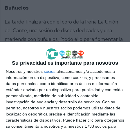
Buñuelos
La tarde finalizará con el coro de la Peña La Unión
del Cante, una sesión de discos dedicados y una
merienda con buñuelos, “todo ello para fomentar la
convivencia entre vecinos en un ambiente
agradable y en un lugar tan idílico como es esta
Su privacidad es importante para nosotros
zona de La Alquería”, valoró para finalizar la
Nosotros y nuestros
socios
almacenamos y/o accedemos a
concejala socialista Laura Moreno, que también
información en un dispositivo, como cookies, y procesamos
estuvo en la presentación de estas actividades.
datos personales, como identificadores únicos e información
estándar enviada por un dispositivo para publicidad y contenido
personalizado, medición de publicidad y contenido,
investigación de audiencia y desarrollo de servicios.
Con su
permiso, nosotros y nuestros socios podemos utilizar datos de
localización geográfica precisa e identificación mediante las
Comparte esta noticia desde el siguiente enlace:
características de dispositivos. Puede hacer clic para otorgarnos
su consentimiento a nosotros y a nuestros 1733 socios para
https://mijascom.com/?a=37802