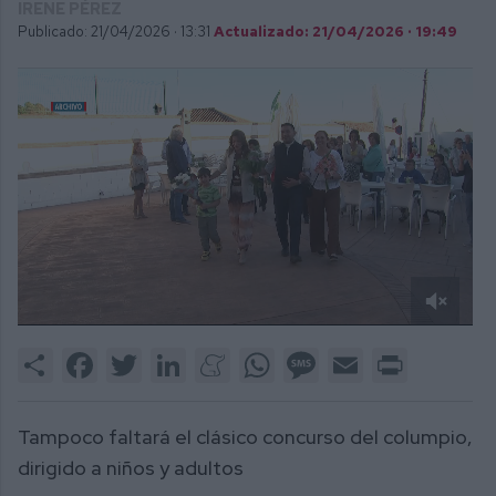
IRENE PÉREZ
Publicado: 21/04/2026 ·
13:31
Actualizado: 21/04/2026 · 19:49
0
of
Share
Facebook
Twitter
LinkedIn
Meneame
WhatsApp
Message
Email
Print
2
minutes,
24
seconds
Tampoco faltará el clásico concurso del columpio,
dirigido a niños y adultos