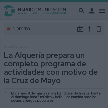
search
person
menu
live_tv
mic
phone_android
DIRECTO
ACTUALIDAD
La Alquería prepara un
completo programa de
actividades con motivo de
la Cruz de Mayo
El viernes 8 de mayo será la bendición de la cruz, hasta
el domingo habrá música y baile, una comida para los
socios y juegos populares