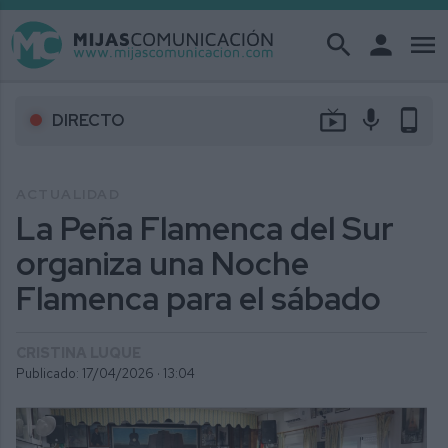
search
person
menu
live_tv
mic
phone_android
DIRECTO
ACTUALIDAD
La Peña Flamenca del Sur
organiza una Noche
Flamenca para el sábado
CRISTINA LUQUE
Publicado: 17/04/2026 ·
13:04