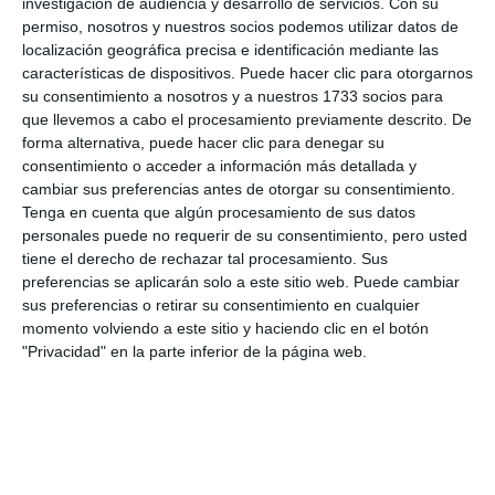
investigación de audiencia y desarrollo de servicios.
Con su
Fundada en 1924 y con sede en Estados Unidos,
permiso, nosotros y nuestros socios podemos utilizar datos de
Toastmasters International
localización geográfica precisa e identificación mediante las
(https://toastmasters.org) es una organización
características de dispositivos. Puede hacer clic para otorgarnos
su consentimiento a nosotros y a nuestros 1733 socios para
educativa sin ánimo de lucro, con más de 270.000
que llevemos a cabo el procesamiento previamente descrito. De
miembros en más de 140 países. Su misión es
forma alternativa, puede hacer clic para denegar su
consentimiento o acceder a información más detallada y
capacitar a las personas para convertirse en
cambiar sus preferencias antes de otorgar su consentimiento.
comunicadores y líderes más eficaces, seguros e
Tenga en cuenta que algún procesamiento de sus datos
personales puede no requerir de su consentimiento, pero usted
influyentes, a través de una experiencia de
tiene el derecho de rechazar tal procesamiento. Sus
aprendizaje práctica y comunitaria.
preferencias se aplicarán solo a este sitio web. Puede cambiar
sus preferencias o retirar su consentimiento en cualquier
Comparte esta noticia desde el siguiente enlace:
momento volviendo a este sitio y haciendo clic en el botón
"Privacidad" en la parte inferior de la página web.
https://mijascom.com/?a=37737
TOASMASTER
COSTA DEL SOUL SPEAKERS
CONCURSO