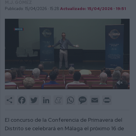
M.J. GÓMEZ
Publicado: 15/04/2026 ·
15:28
Actualizado: 15/04/2026 · 19:51
0
of
Share
Facebook
Twitter
LinkedIn
Meneame
WhatsApp
Message
Email
Print
1
minute,
0
El concurso de la Conferencia de Primavera del
Distrito se celebrará en Málaga el próximo 16 de