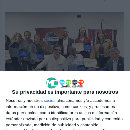
Su privacidad es importante para nosotros
Varios de los primeros clasificados con sus distinciones.
COSTA DEL SOUL SPEAKERS DE MIJAS
Nosotros y nuestros
socios
almacenamos y/o accedemos a
información en un dispositivo, como cookies, y procesamos
datos personales, como identificadores únicos e información
Toastmasters International
estándar enviada por un dispositivo para publicidad y contenido
personalizado, medición de publicidad y contenido,