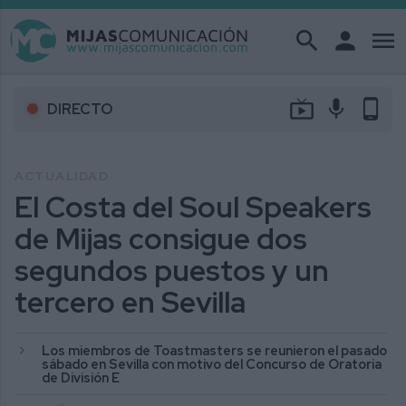
search
person
menu
live_tv
mic
phone_android
DIRECTO
ACTUALIDAD
El Costa del Soul Speakers
de Mijas consigue dos
segundos puestos y un
tercero en Sevilla
Los miembros de Toastmasters se reunieron el pasado
sábado en Sevilla con motivo del Concurso de Oratoria
de División E