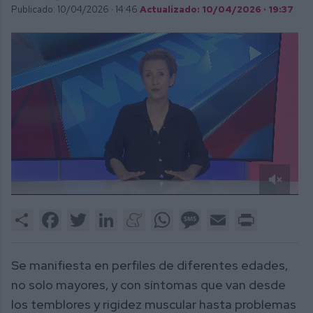
Publicado: 10/04/2026 ·
14:46
Actualizado: 10/04/2026 · 19:37
0
of
Share
Facebook
Twitter
LinkedIn
Meneame
WhatsApp
Message
Email
Print
2
minutes,
17
seconds
Se manifiesta en perfiles de diferentes edades,
no solo mayores, y con síntomas que van desde
los temblores y rigidez muscular hasta problemas