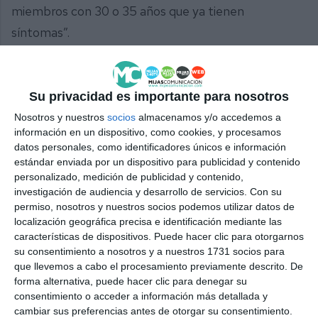
miembros con 30 o 35 años que ya tienen
síntomas”.
Su privacidad es importante para nosotros
Comparte esta noticia desde el siguiente enlace:
Nosotros y nuestros
socios
almacenamos y/o accedemos a
https://mijascom.com/?a=37697
información en un dispositivo, como cookies, y procesamos
datos personales, como identificadores únicos e información
DÍA
PÁRKINSON
MIJAS
FUENGIROLA
ENFERMEDAD
estándar enviada por un dispositivo para publicidad y contenido
personalizado, medición de publicidad y contenido,
investigación de audiencia y desarrollo de servicios.
Con su
permiso, nosotros y nuestros socios podemos utilizar datos de
localización geográfica precisa e identificación mediante las
características de dispositivos. Puede hacer clic para otorgarnos
su consentimiento a nosotros y a nuestros 1731 socios para
que llevemos a cabo el procesamiento previamente descrito. De
forma alternativa, puede hacer clic para denegar su
consentimiento o acceder a información más detallada y
cambiar sus preferencias antes de otorgar su consentimiento.