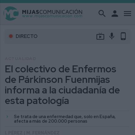
search
person
menu
live_tv
mic
phone_android
DIRECTO
ACTUALIDAD
El colectivo de Enfermos
de Párkinson Fuenmijas
informa a la ciudadanía de
esta patología
Se trata de una enfermedad que, solo en España,
afecta a más de 200.000 personas
I. PÉREZ | M. FERNÁNDEZ