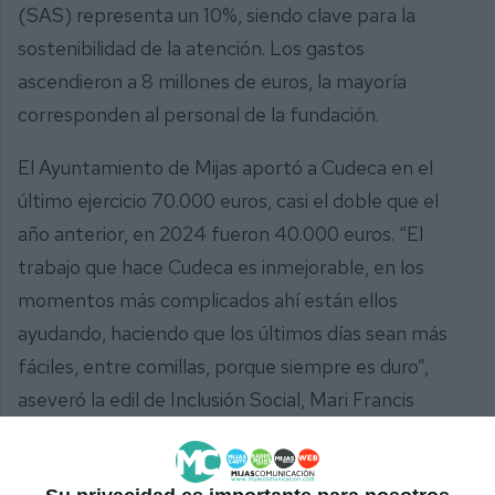
(SAS) representa un 10%, siendo clave para la
sostenibilidad de la atención. Los gastos
ascendieron a 8 millones de euros, la mayoría
corresponden al personal de la fundación.
El Ayuntamiento de Mijas aportó a Cudeca en el
último ejercicio 70.000 euros, casi el doble que el
año anterior, en 2024 fueron 40.000 euros. “El
trabajo que hace Cudeca es inmejorable, en los
momentos más complicados ahí están ellos
ayudando, haciendo que los últimos días sean más
fáciles, entre comillas, porque siempre es duro”,
aseveró la edil de Inclusión Social, Mari Francis
Alarcón (PP), que asistió a la presentación junto a la
edil Melisa Ceballos (PP). “Nosotros estaremos