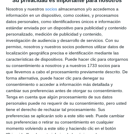
Su privacidad es importante para nosotros
siempre que nos necesiten aquí, apoyando a Cudeca
en todo lo que podamos para que tenga un poco
Nosotros y nuestros
socios
almacenamos y/o accedemos a
información en un dispositivo, como cookies, y procesamos
más de ayuda”, afirmó Alarcón.
datos personales, como identificadores únicos e información
estándar enviada por un dispositivo para publicidad y contenido
Reconocimientos
personalizado, medición de publicidad y contenido,
investigación de audiencia y desarrollo de servicios.
Con su
Coincidiendo con esta presentación, la fundación ha
permiso, nosotros y nuestros socios podemos utilizar datos de
localización geográfica precisa e identificación mediante las
entregado la Insignia Cudeca a la Fundación Yusuf y
características de dispositivos. Puede hacer clic para otorgarnos
Farida Hamied y a la Fundación Idiliq como
su consentimiento a nosotros y a nuestros 1733 socios para
que llevemos a cabo el procesamiento previamente descrito. De
reconocimiento por su compromiso con la entidad.
forma alternativa, puede hacer clic para denegar su
consentimiento o acceder a información más detallada y
“Para mí el primer motivo de orgullo es ver que
cambiar sus preferencias antes de otorgar su consentimiento.
estamos en el azulejo de la entrada del Club del
Tenga en cuenta que algún procesamiento de sus datos
personales puede no requerir de su consentimiento, pero usted
Millón, que fueron las primeras empresas que
tiene el derecho de rechazar tal procesamiento. Sus
donaron pesetas para la construcción de este
preferencias se aplicarán solo a este sitio web. Puede cambiar
sus preferencias o retirar su consentimiento en cualquier
centro en los años noventa”, reseñó Juan Miguel
momento volviendo a este sitio y haciendo clic en el botón
Marcos, presidente de la Fundación Idiliq, quien