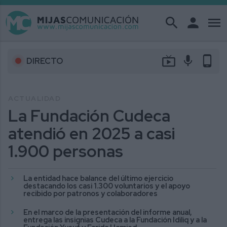
search
person
menu
live_tv
mic
phone_android
DIRECTO
ACTUALIDAD
La Fundación Cudeca
atendió en 2025 a casi
1.900 personas
La entidad hace balance del último ejercicio
destacando los casi 1.300 voluntarios y el apoyo
recibido por patronos y colaboradores
En el marco de la presentación del informe anual,
entrega las insignias Cudeca a la Fundación Idiliq y a la