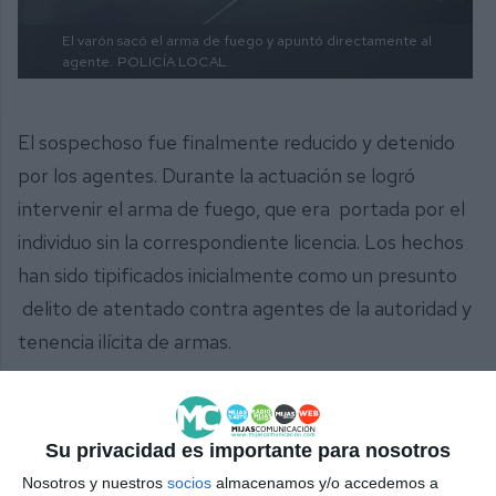
El varón sacó el arma de fuego y apuntó directamente al
agente.
POLICÍA LOCAL.
El sospechoso fue finalmente reducido y detenido
por los agentes. Durante la actuación se logró
intervenir el arma de fuego, que era portada por el
individuo sin la correspondiente licencia. Los hechos
han sido tipificados inicialmente como un presunto
delito de atentado contra agentes de la autoridad y
tenencia ilícita de armas.
Hasta el lugar se desplazaron efectivos de la
Guardia Civil, haciéndose cargo de las diligencias. Los
Su privacidad es importante para nosotros
agentes de Policía Local instruyeron el
Nosotros y nuestros
socios
almacenamos y/o accedemos a
correspondiente atestado, que fue trasladado junto