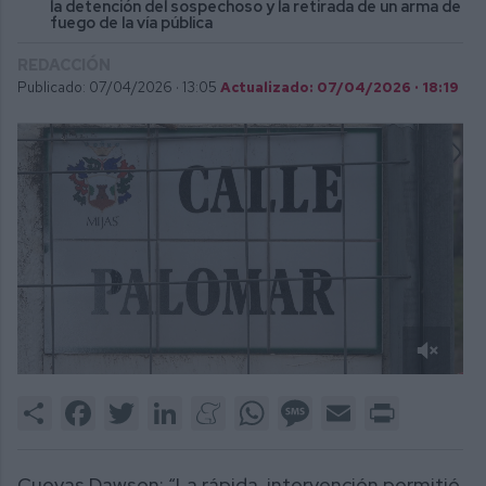
la detención del sospechoso y la retirada de un arma de
fuego de la vía pública
REDACCIÓN
Publicado: 07/04/2026 ·
13:05
Actualizado: 07/04/2026 · 18:19
0
of
Share
Facebook
Twitter
LinkedIn
Meneame
WhatsApp
Message
Email
Print
1
minute,
2
seconds
Cuevas Dawson: “La rápida intervención permitió