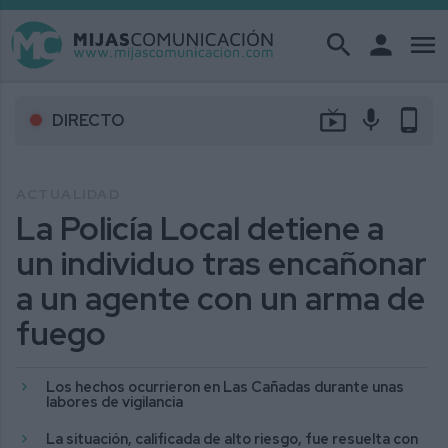
search
person
menu
live_tv
mic
phone_android
DIRECTO
ACTUALIDAD
La Policía Local detiene a
un individuo tras encañonar
a un agente con un arma de
fuego
Los hechos ocurrieron en Las Cañadas durante unas
labores de vigilancia
La situación, calificada de alto riesgo, fue resuelta con