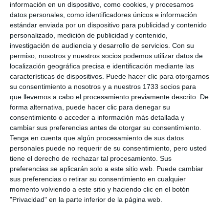
información en un dispositivo, como cookies, y procesamos
con el detenido y el arma intervenida.
datos personales, como identificadores únicos e información
estándar enviada por un dispositivo para publicidad y contenido
personalizado, medición de publicidad y contenido,
Valoración
investigación de audiencia y desarrollo de servicios.
Con su
permiso, nosotros y nuestros socios podemos utilizar datos de
El primer teniente de alcalde y concejal de
localización geográfica precisa e identificación mediante las
Seguridad, Juan Carlos Cuevas Dawson (Vox), ha
características de dispositivos. Puede hacer clic para otorgarnos
su consentimiento a nosotros y a nuestros 1733 socios para
destacado que “nuestros agentes se enfrentaron a
que llevemos a cabo el procesamiento previamente descrito. De
una situación de máximo riesgo, en la que un
forma alternativa, puede hacer clic para denegar su
individuo llegó a apuntar con un arma de fuego, y
consentimiento o acceder a información más detallada y
cambiar sus preferencias antes de otorgar su consentimiento.
actuaron con determinación para neutralizar la
Tenga en cuenta que algún procesamiento de sus datos
amenaza”. Asimismo, ha subrayado que “la rápida
personales puede no requerir de su consentimiento, pero usted
tiene el derecho de rechazar tal procesamiento. Sus
intervención permitió evitar consecuencias
preferencias se aplicarán solo a este sitio web. Puede cambiar
mayores y retirar un arma de la vía pública”.
sus preferencias o retirar su consentimiento en cualquier
momento volviendo a este sitio y haciendo clic en el botón
Cuevas Dawson ha reafirmado que “seguimos
"Privacidad" en la parte inferior de la página web.
trabajando para reforzar los medios y la capacidad