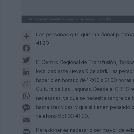
Un momento durante la donación de sangre. |
ARCHIVO
Share
Las personas que quieran donar plasma 
41 20
Facebook
Twitter
El Centro Regional de Transfusión, Tejido
LinkedIn
localidad este jueves 9 de abril. Las pers
hacerlo en horario de 17:00 a 21:00 horas 
Meneame
Cultura de Las Lagunas. Desde el CRTS r
WhatsApp
necesarias, ya que se necesita sangre de 
Message
hasta tres vidas, y que si tienen pensado 
teléfono 951 03 41 20.
Email
Print
Para donar es necesario ser mayor de eda