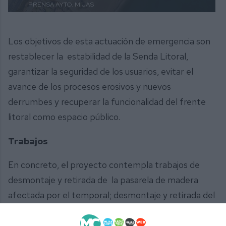
PRENSA AYTO. MIJAS
Los objetivos de esta actuación de emergencia son
restablecer la estabilidad de la Senda Litoral,
garantizar la seguridad de los usuarios, evitar el
avance de los procesos erosivos y nuevos
derrumbes y recuperar la funcionalidad del frente
litoral como espacio público.
Trabajos
En concreto, el proyecto contempla trabajos de
desmontaje y retirada de la pasarela de madera
afectada por el temporal; desmontaje y retirada del
cerramiento de la urbanización Las Mimosas
afectado por el derrumbe; saneo del terreno sobre