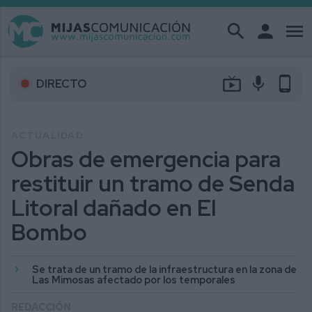
search
person
menu
live_tv
mic
phone_android
DIRECTO
ACTUALIDAD
Obras de emergencia para
restituir un tramo de Senda
Litoral dañado en El
Bombo
Se trata de un tramo de la infraestructura en la zona de
Las Mimosas afectado por los temporales
REDACCIÓN