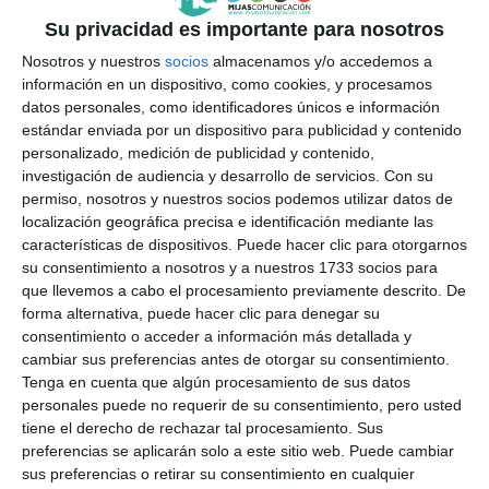
Su privacidad es importante para nosotros
el que se sustenta la estructura; e hincado de
pilotes de madera, hasta una profundidad de un
Nosotros y nuestros
socios
almacenamos y/o accedemos a
información en un dispositivo, como cookies, y procesamos
metro bajo el nivel del mar como mínimo.
datos personales, como identificadores únicos e información
estándar enviada por un dispositivo para publicidad y contenido
personalizado, medición de publicidad y contenido,
investigación de audiencia y desarrollo de servicios.
Con su
permiso, nosotros y nuestros socios podemos utilizar datos de
localización geográfica precisa e identificación mediante las
características de dispositivos. Puede hacer clic para otorgarnos
su consentimiento a nosotros y a nuestros 1733 socios para
que llevemos a cabo el procesamiento previamente descrito. De
forma alternativa, puede hacer clic para denegar su
consentimiento o acceder a información más detallada y
cambiar sus preferencias antes de otorgar su consentimiento.
Tenga en cuenta que algún procesamiento de sus datos
Daños del temporal.
| M. Á. GUZMÁN
personales puede no requerir de su consentimiento, pero usted
tiene el derecho de rechazar tal procesamiento. Sus
preferencias se aplicarán solo a este sitio web. Puede cambiar
Además, se ejecutará la protección con escollera
sus preferencias o retirar su consentimiento en cualquier