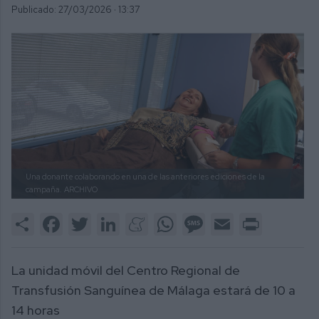
Publicado: 27/03/2026 ·
13:37
Una donante colaborando en una de las anteriores ediciones de la
campaña.
ARCHIVO
Share
Facebook
Twitter
LinkedIn
Meneame
WhatsApp
Message
Email
Print
La unidad móvil del Centro Regional de
Transfusión Sanguínea de Málaga estará de 10 a
14 horas