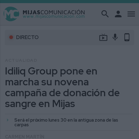
search
person
menu
live_tv
mic
phone_android
DIRECTO
ACTUALIDAD
Idiliq Group pone en
marcha su novena
campaña de donación de
sangre en Mijas
Será el próximo lunes 30 en la antigua zona de las
carpas
CARMEN MARTÍN