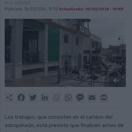
M.J. GÓMEZ
Publicado: 19/03/2026 ·
15:59
Actualizado: 19/03/2026 · 19:45
0
of
Share
Facebook
Twitter
LinkedIn
Meneame
WhatsApp
Message
Email
Print
2
minutes,
9
seconds
Los trabajos, que consisten en el cambio del
adoquinado, está previsto que finalicen antes de