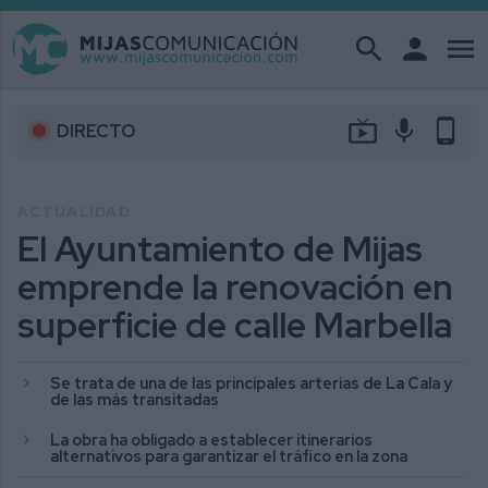
search
person
menu
live_tv
mic
phone_android
DIRECTO
ACTUALIDAD
El Ayuntamiento de Mijas
emprende la renovación en
superficie de calle Marbella
Se trata de una de las principales arterias de La Cala y
de las más transitadas
La obra ha obligado a establecer itinerarios
alternativos para garantizar el tráfico en la zona