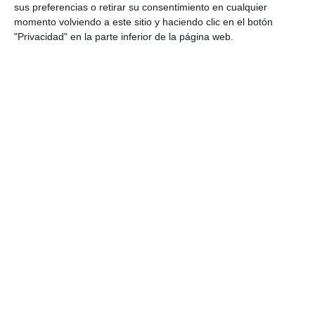
zona.
sus preferencias o retirar su consentimiento en cualquier
momento volviendo a este sitio y haciendo clic en el botón
"Privacidad" en la parte inferior de la página web.
El tránsito de vehículos, algunos de ellos de alto tonelaje, ha
causado el hundimiento de los adoquines.
MJ GÓMEZ
Comparte esta noticia desde el siguiente enlace: