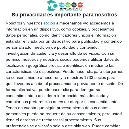
Itinerarios alternativos
Su privacidad es importante para nosotros
La calle Marbella es una de las principales arterias
Nosotros y nuestros
socios
almacenamos y/o accedemos a
de comunicación de La Cala, por lo que estos
información en un dispositivo, como cookies, y procesamos
trabajos han obligado a realizar cambios para
datos personales, como identificadores únicos e información
estándar enviada por un dispositivo para publicidad y contenido
garantizar la seguridad en la zona. En cuanto a los
personalizado, medición de publicidad y contenido,
cambios de circulación, desde el Ayuntamiento
investigación de audiencia y desarrollo de servicios.
Con su
recuerdan que se ha establecido un itinerario
permiso, nosotros y nuestros socios podemos utilizar datos de
localización geográfica precisa e identificación mediante las
alternativo de acceso a calle Reina Fabiola y calle
características de dispositivos. Puede hacer clic para otorgarnos
Antequera, mientras que el acceso a calle Cártama
su consentimiento a nosotros y a nuestros 1733 socios para
que llevemos a cabo el procesamiento previamente descrito. De
se hará por la calle Benarrabá o por la calle
forma alternativa, puede hacer clic para denegar su
Estepona. Todo estos cambios han sido
consentimiento o acceder a información más detallada y
cambiar sus preferencias antes de otorgar su consentimiento.
consensuados con la Policía Local. Desde el
Tenga en cuenta que algún procesamiento de sus datos
consistorio, además, piden disculpas por las
personales puede no requerir de su consentimiento, pero usted
molestias ocasionadas a los vecinos y visitantes de la
tiene el derecho de rechazar tal procesamiento. Sus
preferencias se aplicarán solo a este sitio web. Puede cambiar