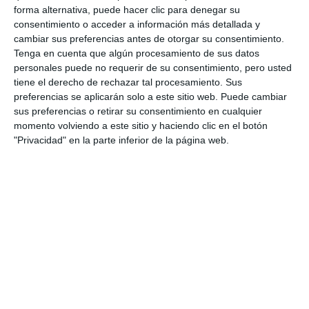
forma alternativa, puede hacer clic para denegar su
consentimiento o acceder a información más detallada y
Guerrero afirmó que “esta es la única oportunidad
cambiar sus preferencias antes de otorgar su consentimiento.
de estar en la playa. El Ayuntamiento se vuelca con
Tenga en cuenta que algún procesamiento de sus datos
personales puede no requerir de su consentimiento, pero usted
nosotros para hacer esta ruta por el litoral, donde el
tiene el derecho de rechazar tal procesamiento. Sus
caballo luce en todo su esplendor, y llama tanto la
preferencias se aplicarán solo a este sitio web. Puede cambiar
sus preferencias o retirar su consentimiento en cualquier
atención de los turistas”.
momento volviendo a este sitio y haciendo clic en el botón
"Privacidad" en la parte inferior de la página web.
Desde el Ayuntamiento se anima a los vecinos a
acercarse a disfrutar de la jornada, incluso “aunque
no participen con caballo, ya que se puede disfrutar
también de la exhibición de doma y del espectáculo
flamenco y, cómo no, de la jornada de convivencia”.
Las inscripciones se gestionan vía wasap en: 620 581
350 y 670 066 075.