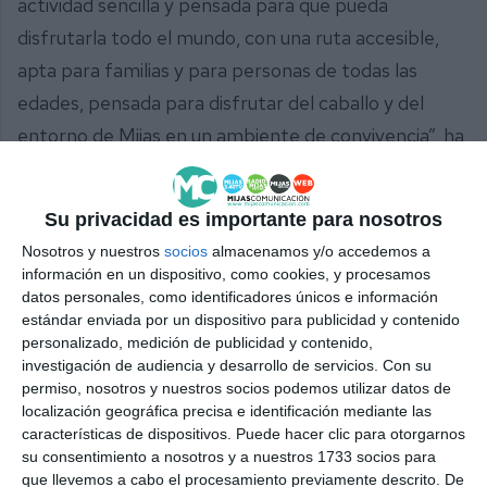
actividad sencilla y pensada para que pueda
disfrutarla todo el mundo, con una ruta accesible,
apta para familias y para personas de todas las
edades, pensada para disfrutar del caballo y del
entorno de Mijas en un ambiente de convivencia”, ha
indicado.
Su privacidad es importante para nosotros
Nosotros y nuestros
socios
almacenamos y/o accedemos a
información en un dispositivo, como cookies, y procesamos
datos personales, como identificadores únicos e información
estándar enviada por un dispositivo para publicidad y contenido
personalizado, medición de publicidad y contenido,
investigación de audiencia y desarrollo de servicios.
Con su
permiso, nosotros y nuestros socios podemos utilizar datos de
localización geográfica precisa e identificación mediante las
características de dispositivos. Puede hacer clic para otorgarnos
La ruta ecuestre siempre llama la atención de vecinos y
turistas.
| ARCHIVO
su consentimiento a nosotros y a nuestros 1733 socios para
que llevemos a cabo el procesamiento previamente descrito. De