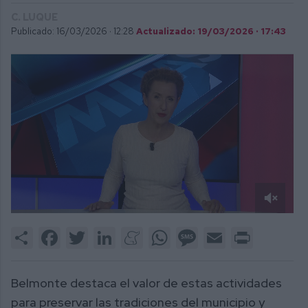
C. LUQUE
Publicado: 16/03/2026 ·
12:28
Actualizado: 19/03/2026 · 17:43
0
of
Share
Facebook
Twitter
LinkedIn
Meneame
WhatsApp
Message
Email
Print
2
minutes,
43
seconds
Belmonte destaca el valor de estas actividades
para preservar las tradiciones del municipio y