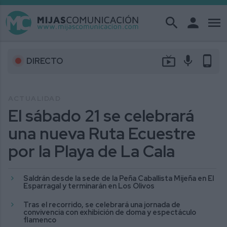
search
person
menu
live_tv
mic
phone_android
DIRECTO
ACTUALIDAD
El sábado 21 se celebrará
una nueva Ruta Ecuestre
por la Playa de La Cala
Saldrán desde la sede de la Peña Caballista Mijeña en El
Esparragal y terminarán en Los Olivos
Tras el recorrido, se celebrará una jornada de
convivencia con exhibición de doma y espectáculo
flamenco