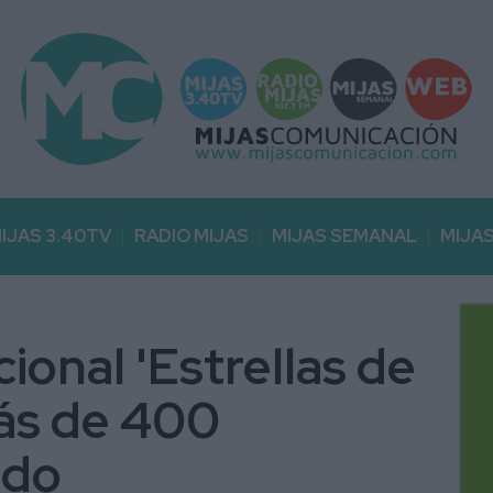
IJAS 3.40TV
RADIO MIJAS
MIJAS SEMANAL
MIJA
cional 'Estrellas de
más de 400
ndo