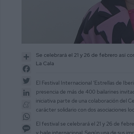
0
of
Share
Se celebrará el 21 y 26 de febrero así c
2
minutes,
La Cala
12
Facebook
seconds
Volume
0%
Twitter
El Festival Internacional ‘Estrellas de Iber
LinkedIn
presencia de más de 400 bailarines invita
iniciativa parte de una colaboración del 
Meneame
carácter solidario con dos asociaciones loc
WhatsApp
El festival se celebrará el 21 y 26 de febr
Message
y baile internacional. Según una de sus i