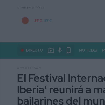
El tiempo en Mijas
29°C
25°C
live_tv
mic
phone_android
DIRECTO
NOTICIAS
M
ACTUALIDAD
El Festival Interna
Iberia' reunirá a 
bailarines del mu