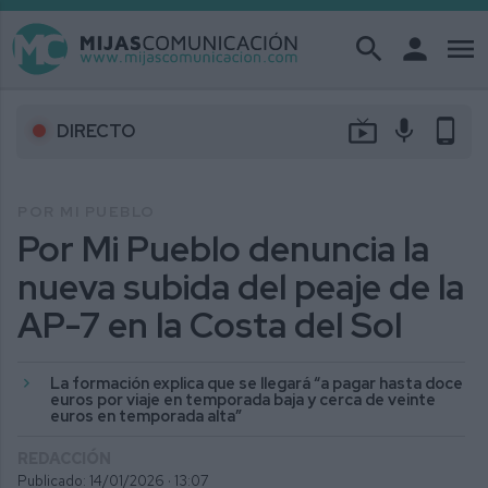
search
person
menu
live_tv
mic
phone_android
DIRECTO
POR MI PUEBLO
Por Mi Pueblo denuncia la
nueva subida del peaje de la
AP-7 en la Costa del Sol
La formación explica que se llegará “a pagar hasta doce
euros por viaje en temporada baja y cerca de veinte
euros en temporada alta”
REDACCIÓN
Publicado: 14/01/2026 ·
13:07