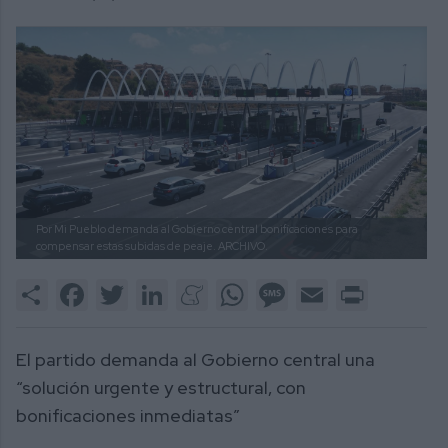
Por Mi Pueblo demanda al Gobierno central bonificaciones para
compensar estas subidas de peaje.
ARCHIVO.
Share
Facebook
Twitter
LinkedIn
Meneame
WhatsApp
Message
Email
Print
El partido demanda al Gobierno central una
“solución urgente y estructural, con
bonificaciones inmediatas”