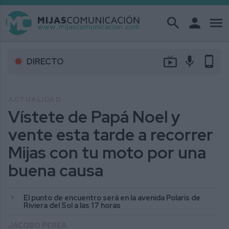
search
person
menu
live_tv
mic
phone_android
DIRECTO
ACTUALIDAD
Vístete de Papá Noel y
vente esta tarde a recorrer
Mijas con tu moto por una
buena causa
El punto de encuentro será en la avenida Polaris de
Riviera del Sol a las 17 horas
JACOBO PEREA