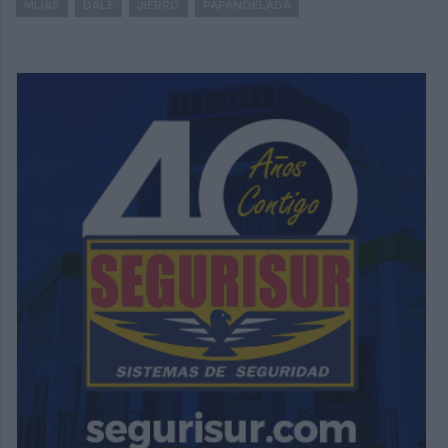
MIJAS
DALE
JIERRO
PAPANOELADA