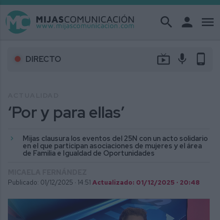
search
person
menu
live_tv
mic
phone_android
DIRECTO
ACTUALIDAD
‘Por y para ellas’
Mijas clausura los eventos del 25N con un acto solidario
en el que participan asociaciones de mujeres y el área
de Familia e Igualdad de Oportunidades
MICAELA FERNÁNDEZ
Publicado: 01/12/2025 ·
14:51
Actualizado: 01/12/2025 · 20:48