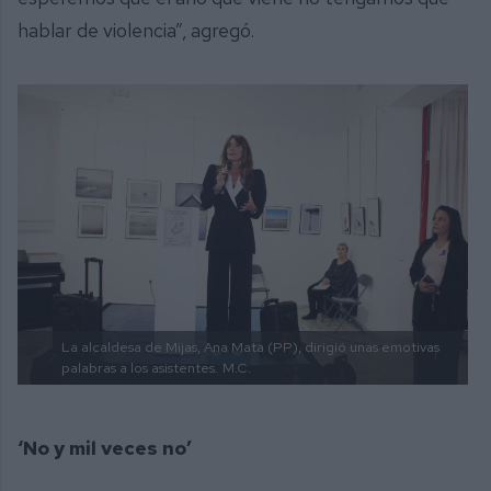
hablar de violencia”, agregó.
La alcaldesa de Mijas, Ana Mata (PP), dirigió unas emotivas
palabras a los asistentes.
M.C.
‘No y mil veces no’