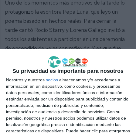
Uno de los momentos más emotivos de la tarde lo
protagonizó la escritora Pepa Luna, que leyó un
poema basado en hechos reales. Para cerrar la
tarde cantó Rocío Starry y Lorena Gallego invitó a
todos los asistentes a participar en una ceremonia
de encendido de velas con reflexión. Y es que fue,
según manifestaron, una tarde de emociones, pero
también de reflexión del camino andado y el que
Su privacidad es importante para nosotros
queda por recorrer.
Nosotros y nuestros
socios
almacenamos y/o accedemos a
información en un dispositivo, como cookies, y procesamos
“Escuchamos un mismo sentimiento, que ojalá no
datos personales, como identificadores únicos e información
tengamos que celebrar días como el de hoy, que no
estándar enviada por un dispositivo para publicidad y contenido
personalizado, medición de publicidad y contenido,
tengamos que seguir realizando actividades para
investigación de audiencia y desarrollo de servicios.
Con su
concienciar a la gente para que sepa que realmente
permiso, nosotros y nuestros socios podemos utilizar datos de
localización geográfica precisa e identificación mediante las
esa violencia existe. Y que no solo hablamos de
características de dispositivos. Puede hacer clic para otorgarnos
violencia hacia la mujer, sino hacia todas las personas