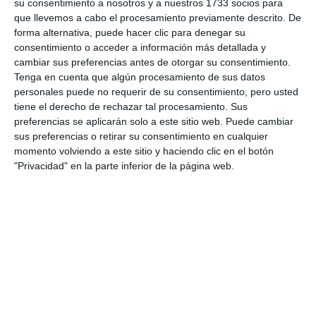
su consentimiento a nosotros y a nuestros 1733 socios para
que rodean a esa mujer, la familia, los vecinos, los
que llevemos a cabo el procesamiento previamente descrito. De
forma alternativa, puede hacer clic para denegar su
hijos… Porque todos sufren”, apuntó la presidenta de
consentimiento o acceder a información más detallada y
la Asociación de Mujeres de Nuestro Tiempo, Charo
cambiar sus preferencias antes de otorgar su consentimiento.
Tenga en cuenta que algún procesamiento de sus datos
Cara.
personales puede no requerir de su consentimiento, pero usted
tiene el derecho de rechazar tal procesamiento. Sus
“Nosotros como asociación ayudamos a ellas [a las
preferencias se aplicarán solo a este sitio web. Puede cambiar
mujeres víctimas] y a todas las personas que tengan
sus preferencias o retirar su consentimiento en cualquier
momento volviendo a este sitio y haciendo clic en el botón
necesidades”, expresó la presidenta de la Asociación
"Privacidad" en la parte inferior de la página web.
Nueva Cultura del Desarrollo Tzoani, Tamara Soto,
quien expresó el sentir de su colectivo: “Yo lo que he
querido siempre es ayudar a la mujer, para que siga
adelante, que no nacemos para criar hijos y ya está,
sino que seguimos avanzando, las mujeres de
cualquier etnia o raza”.