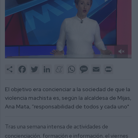
0
of
Share
Facebook
Twitter
LinkedIn
Meneame
WhatsApp
Message
Email
Print
3
minutes,
52
seconds
El objetivo era concienciar a la sociedad de que la
violencia machista es, según la alcaldesa de Mijas,
Ana Mata, “responsabilidad de todos y cada uno"
Tras una semana intensa de actividades de
concienciación, formación e información, el viernes