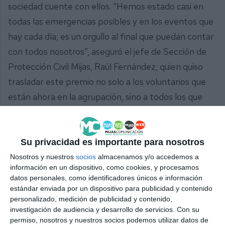
sociedad cuente con ellos. “Hemos estado casi en
todas las emergencias posibles y en los eventos que
hay cada día; es un orgullo al final que puedan contar
con todos nosotros”, aseguró el jefe de Sección de
Protección Civil Mijas, Raúl Fernández, quien quiso
trasladar este premio no solo a los voluntarios que
están ahora en la agrupación, sino a todos los que
han estado a lo largo de sus 35 años de historia.
Su privacidad es importante para nosotros
Nosotros y nuestros
socios
almacenamos y/o accedemos a
información en un dispositivo, como cookies, y procesamos
datos personales, como identificadores únicos e información
estándar enviada por un dispositivo para publicidad y contenido
personalizado, medición de publicidad y contenido,
investigación de audiencia y desarrollo de servicios.
Con su
permiso, nosotros y nuestros socios podemos utilizar datos de