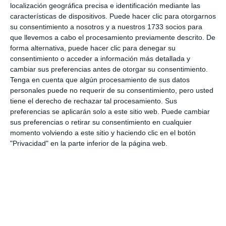
Al acto, donde se reconocieron 11 agrupaciones de
localización geográfica precisa e identificación mediante las
Protección Civil, asistieron representantes de distintas
características de dispositivos. Puede hacer clic para otorgarnos
administraciones y cuerpos de seguridad
| PRENSA
su consentimiento a nosotros y a nuestros 1733 socios para
DIPUTACIÓN.
que llevemos a cabo el procesamiento previamente descrito. De
forma alternativa, puede hacer clic para denegar su
Otros reconocimientos
consentimiento o acceder a información más detallada y
cambiar sus preferencias antes de otorgar su consentimiento.
La Diputación reconoció, además, el trabajo de
Tenga en cuenta que algún procesamiento de sus datos
otras diez agrupaciones locales de Protección Civil
personales puede no requerir de su consentimiento, pero usted
de la provincia: las de Alameda, Canillas de Aceituno
tiene el derecho de rechazar tal procesamiento. Sus
preferencias se aplicarán solo a este sitio web. Puede cambiar
y Casarabonela, por sus 15 años de trayectoria;
sus preferencias o retirar su consentimiento en cualquier
Almogía, por sus 25 años; Benalmádena, Fuente de
momento volviendo a este sitio y haciendo clic en el botón
"Privacidad" en la parte inferior de la página web.
Piedra y Torremolinos, por sus 35 años; y
Antequera, Ronda y Torrox, por sus 40 años.
Igualmente, se dio una mención especial a la
agrupación local de Teba por su actuación para
hacer frente a los incendios forestales que sufrió el
municipio en julio y agosto.