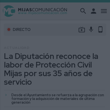
search
person
menu
live_tv
mic
phone_android
DIRECTO
ACTUALIDAD
La Diputación reconoce la
labor de Protección Civil
Mijas por sus 35 años de
servicio
Desde el Ayuntamiento se refuerza a la agrupación con
formación y la adquisición de materiales de última
generación