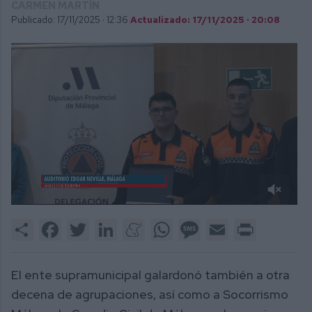
CARMEN MARTÍN
Publicado: 17/11/2025 ·
12:36
Actualizado: 17/11/2025 · 20:08
0
of
Share
Facebook
Twitter
LinkedIn
Meneame
WhatsApp
Message
Email
Print
2
minutes,
38
seconds
El ente supramunicipal galardonó también a otra
decena de agrupaciones, así como a Socorrismo