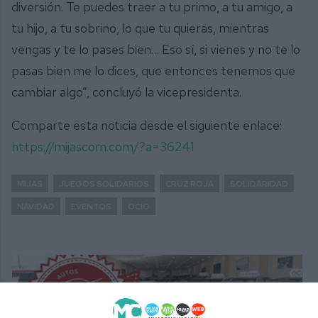
diversión. Te puedes traer a tu primo, a tu amigo, a
tu hijo, a tu sobrino, lo que tu quieras, mientras
vengas y te lo pases bien… Eso sí, si vienes y no te lo
pasas bien me lo dices, que entonces tenemos que
cambiar algo”, concluyó la vicepresidenta.
Comparte esta noticia desde el siguiente enlace:
https://mijascom.com/?a=36241
MIJAS
JUEGOS SOLIDARIOS
CRUZ ROJA
SOLIDARIDAD
NAVIDAD
EVENTOS
OCIO