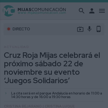
search
person
menu
live_tv
mic
phone_android
DIRECTO
ACTUALIDAD
Cruz Roja Mijas celebrará el
próximo sábado 22 de
noviembre su evento
‘Juegos Solidarios’
La cita será en el parque Andalucía en horario de 11:00 a
14:30 horas y de 16:00 a 19:30 horas
CRISTINA BEJARANO | CRISTINA LUQUE