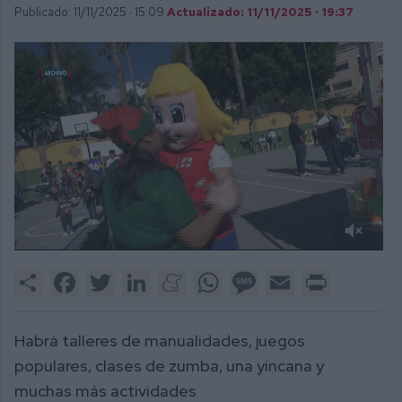
Publicado: 11/11/2025 ·
15:09
Actualizado: 11/11/2025 · 19:37
0
of
Share
Facebook
Twitter
LinkedIn
Meneame
WhatsApp
Message
Email
Print
1
minute,
38
seconds
Habrá talleres de manualidades, juegos
populares, clases de zumba, una yincana y
muchas más actividades