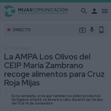
search
person
menu
live_tv
mic
phone_android
DIRECTO
ACTUALIDAD
La AMPA Los Olivos del
CEIP María Zambrano
recoge alimentos para Cruz
Roja Mijas
Esta campaña, en la que también se piden productos
de higiene infantil, se llevará a cabo durante las tardes
del 11 al 14 de noviembre