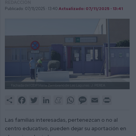
REDACCIÓN
Publicado: 07/11/2025 ·
13:40
Actualizado: 07/11/2025 · 13:41
Fachada del CEIP María Zambrano de Las Lagunas.
J. PEREA.
Share
Facebook
Twitter
LinkedIn
Meneame
WhatsApp
Message
Email
Print
Las familias interesadas, pertenezcan o no al
centro educativo, pueden dejar su aportación en