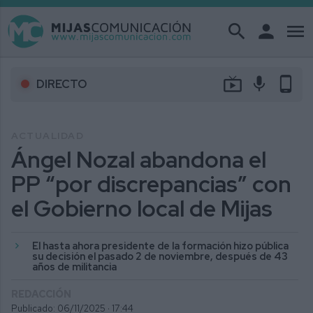
search
person
menu
live_tv
mic
phone_android
DIRECTO
ACTUALIDAD
Ángel Nozal abandona el
PP “por discrepancias” con
el Gobierno local de Mijas
El hasta ahora presidente de la formación hizo pública
su decisión el pasado 2 de noviembre, después de 43
años de militancia
REDACCIÓN
Publicado: 06/11/2025 ·
17:44