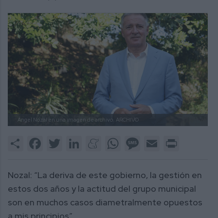
Ángel Nozal en una imagen de archivo.
ARCHIVO
Share
Facebook
Twitter
LinkedIn
Meneame
WhatsApp
Message
Email
Print
Nozal: “La deriva de este gobierno, la gestión en
estos dos años y la actitud del grupo municipal
son en muchos casos diametralmente opuestos
a mis principios”