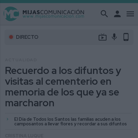
search
person
menu
live_tv
mic
phone_android
DIRECTO
ACTUALIDAD
Recuerdo a los difuntos y
visitas al cementerio en
memoria de los que ya se
marcharon
El Día de Todos los Santos las familias acuden a los
camposantos a llevar flores y recordar a sus difuntos
CRISTINA LUQUE