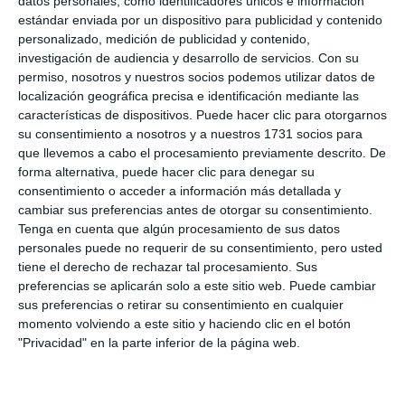
datos personales, como identificadores únicos e información
Santos que por Halloween. Vamos a asistir a la misa
estándar enviada por un dispositivo para publicidad y contenido
y a recordar a todos los que nos faltan y por eso es
personalizado, medición de publicidad y contenido,
investigación de audiencia y desarrollo de servicios.
Con su
tan importante el día”.
permiso, nosotros y nuestros socios podemos utilizar datos de
localización geográfica precisa e identificación mediante las
La violinista Estefanía Sorroche acompañó la
características de dispositivos. Puede hacer clic para otorgarnos
velada, el párroco Hermán Marcel bendijo los
su consentimiento a nosotros y a nuestros 1731 socios para
que llevemos a cabo el procesamiento previamente descrito. De
pasillos y nichos, así como a los asistentes.
forma alternativa, puede hacer clic para denegar su
consentimiento o acceder a información más detallada y
El párroco de Mijas Pueblo recordó que “son días
cambiar sus preferencias antes de otorgar su consentimiento.
donde recordamos a nuestros seres queridos. Hoy
Tenga en cuenta que algún procesamiento de sus datos
personales puede no requerir de su consentimiento, pero usted
aquí en Mijas celebramos la misa de Todos los
tiene el derecho de rechazar tal procesamiento. Sus
Santos en el cementerio para recordarnos que todo
preferencias se aplicarán solo a este sitio web. Puede cambiar
sus preferencias o retirar su consentimiento en cualquier
no termina aquí. Estamos llamados a esa nueva vida
momento volviendo a este sitio y haciendo clic en el botón
nueva, la vida eterna, y que hay que trabajarla aquí y
"Privacidad" en la parte inferior de la página web.
ahora”.