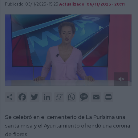
Publicado: 03/11/2025 ·
15:25
Actualizado: 06/11/2025 · 20:11
0
of
Share
Facebook
Twitter
LinkedIn
Meneame
WhatsApp
Message
Email
Print
3
minutes,
25
seconds
Se celebró en el cementerio de La Purísima una
santa misa y el Ayuntamiento ofrendó una corona
de flores