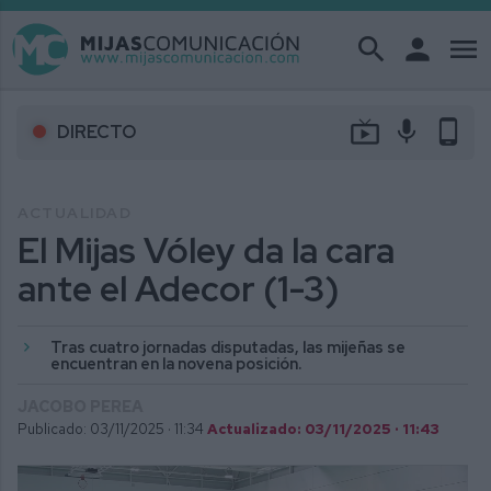
search
person
menu
live_tv
mic
phone_android
DIRECTO
ACTUALIDAD
El Mijas Vóley da la cara
ante el Adecor (1-3)
Tras cuatro jornadas disputadas, las mijeñas se
encuentran en la novena posición.
JACOBO PEREA
Publicado: 03/11/2025 ·
11:34
Actualizado: 03/11/2025 · 11:43