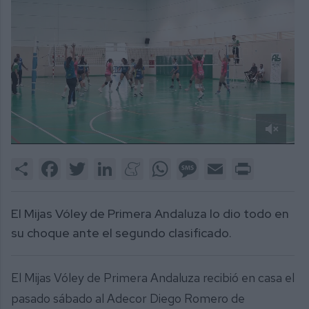
0
of
Share
Facebook
Twitter
LinkedIn
Meneame
WhatsApp
Message
Email
Print
1
minute,
9
seconds
El Mijas Vóley de Primera Andaluza lo dio todo en
su choque ante el segundo clasificado.
El Mijas Vóley de Primera Andaluza recibió en casa el
pasado sábado al Adecor Diego Romero de