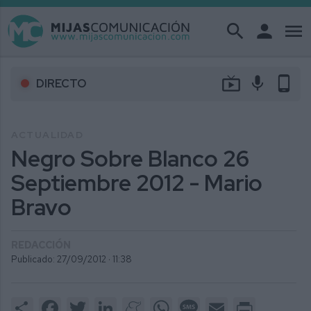
search
person
menu
live_tv
mic
phone_android
DIRECTO
ACTUALIDAD
Negro Sobre Blanco 26
Septiembre 2012 - Mario
Bravo
REDACCIÓN
Publicado: 27/09/2012 ·
11:38
Share
Facebook
Twitter
LinkedIn
Meneame
WhatsApp
Message
Email
Print