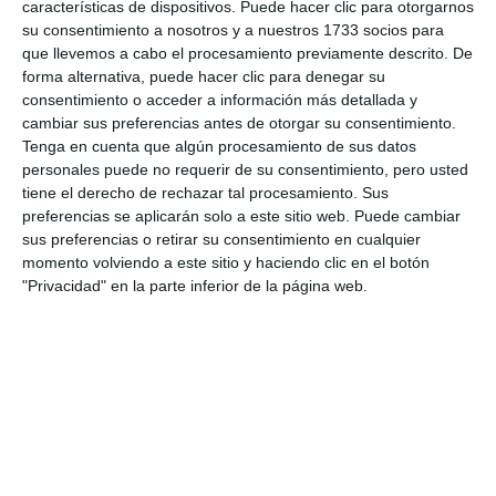
características de dispositivos. Puede hacer clic para otorgarnos
especial, para un municipio que cada día crece y
su consentimiento a nosotros y a nuestros 1733 socios para
recibe a miles de trabajadores y visitantes”.
que llevemos a cabo el procesamiento previamente descrito. De
forma alternativa, puede hacer clic para denegar su
consentimiento o acceder a información más detallada y
Comparte esta noticia desde el siguiente enlace:
cambiar sus preferencias antes de otorgar su consentimiento.
https://mijascom.com/?a=35830
Tenga en cuenta que algún procesamiento de sus datos
personales puede no requerir de su consentimiento, pero usted
tiene el derecho de rechazar tal procesamiento. Sus
PP
GOBIERNO
MOVILIDAD
COSTA DEL SOL
preferencias se aplicarán solo a este sitio web. Puede cambiar
sus preferencias o retirar su consentimiento en cualquier
momento volviendo a este sitio y haciendo clic en el botón
"Privacidad" en la parte inferior de la página web.