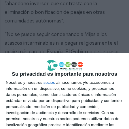
“abandono inversor, que contrasta con la
eliminación o bonificación de peajes en otras
comunidades autónomas”.
“No se puede seguir condenando a Mijas a los
atascos interminables ni a pagar religiosamente el
peaje más caro de España. El Gobierno debe pasar
de las palabras a los hechos, porque lo que está en
juego es el futuro de la Costa del Sol”, ha concluido
Su privacidad es importante para nosotros
la alcaldesa.
Nosotros y nuestros
socios
almacenamos y/o accedemos a
información en un dispositivo, como cookies, y procesamos
Con esta posición, el PP de Mijas se suma a la
datos personales, como identificadores únicos e información
denuncia planteada por la presidenta provincial,
estándar enviada por un dispositivo para publicidad y contenido
personalizado, medición de publicidad y contenido,
Patricia Navarro, y reclama al Ejecutivo central
investigación de audiencia y desarrollo de servicios.
Con su
“rigor, transparencia y soluciones urgentes para los
permiso, nosotros y nuestros socios podemos utilizar datos de
problemas de movilidad de la provincia y, de manera
localización geográfica precisa e identificación mediante las