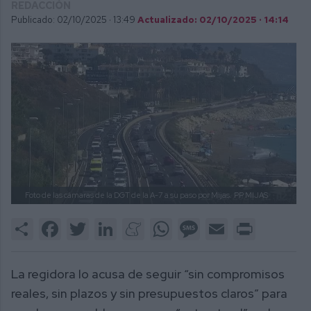
REDACCIÓN
Publicado: 02/10/2025 ·
13:49
Actualizado: 02/10/2025 · 14:14
Foto de las cámaras de la DGT de la A-7 a su paso por Mijas.
PP MIJAS
Share
Facebook
Twitter
LinkedIn
Meneame
WhatsApp
Message
Email
Print
La regidora lo acusa de seguir “sin compromisos
reales, sin plazos y sin presupuestos claros” para