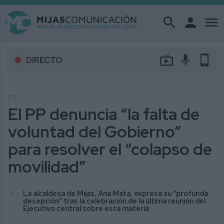
search
person
menu
live_tv
mic
phone_android
DIRECTO
PP
El PP denuncia “la falta de
voluntad del Gobierno”
para resolver el “colapso de
movilidad”
La alcaldesa de Mijas, Ana Mata, expresa su “profunda
decepción” tras la celebración de la última reunión del
Ejecutivo central sobre esta materia