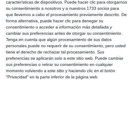
características de dispositivos. Puede hacer clic para otorgarnos
interpuestos”.
su consentimiento a nosotros y a nuestros 1733 socios para
que llevemos a cabo el procesamiento previamente descrito. De
Comparte esta noticia desde el siguiente enlace:
forma alternativa, puede hacer clic para denegar su
consentimiento o acceder a información más detallada y
https://mijascom.com/?a=35828
cambiar sus preferencias antes de otorgar su consentimiento.
Tenga en cuenta que algún procesamiento de sus datos
PSOE
MIJAS
SOCIALISTAS
AYUNTAMIENTO
personales puede no requerir de su consentimiento, pero usted
tiene el derecho de rechazar tal procesamiento. Sus
RENTA BÁSICA
PERIODO MEDIO DE PAGO
ESTABILIZACIÓN
preferencias se aplicarán solo a este sitio web. Puede cambiar
sus preferencias o retirar su consentimiento en cualquier
momento volviendo a este sitio y haciendo clic en el botón
"Privacidad" en la parte inferior de la página web.