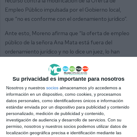
recurso contra la modificación de la Oferta de
Empleo Público impulsada por el Gobierno local,
que “no es conforme con el ordenamiento jurídico”.
Ante esto, Moreno afirma que “la oferta de empleo
público de la señora Ana Mata está fuera del
ordenamiento jurídico y no lo dice un juez, lo han
dicho ya varios jueces. Desde aquí, desde el Partido
Socialista, le pedimos a la señora Mata que
rectifique, que no recurra la sentencia y que asuma
Su privacidad es importante para nosotros
el error que ha cometido”, porque, añade, “tras
Nosotros y nuestros
socios
almacenamos y/o accedemos a
información en un dispositivo, como cookies, y procesamos
estas sentencias, vendrán más, ya que hay una
datos personales, como identificadores únicos e información
denuncia que engloba todo el procedimiento, la
estándar enviada por un dispositivo para publicidad y contenido
personalizado, medición de publicidad y contenido,
interpuesta por el sindicato CSIF y que en estos
investigación de audiencia y desarrollo de servicios.
Con su
momentos está recurrida por parte del
permiso, nosotros y nuestros socios podemos utilizar datos de
localización geográfica precisa e identificación mediante las
Ayuntamiento, lo que son casi 40 recursos