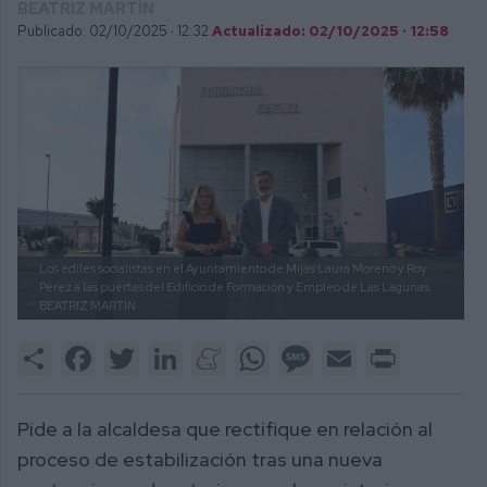
BEATRIZ MARTÍN
Publicado: 02/10/2025 ·
12:32
Actualizado: 02/10/2025 · 12:58
Los ediles socialistas en el Ayuntamiento de Mijas Laura Moreno y Roy
Pérez a las puertas del Edificio de Formación y Empleo de Las Lagunas.
BEATRIZ MARTÍN
Share
Facebook
Twitter
LinkedIn
Meneame
WhatsApp
Message
Email
Print
Pide a la alcaldesa que rectifique en relación al
proceso de estabilización tras una nueva