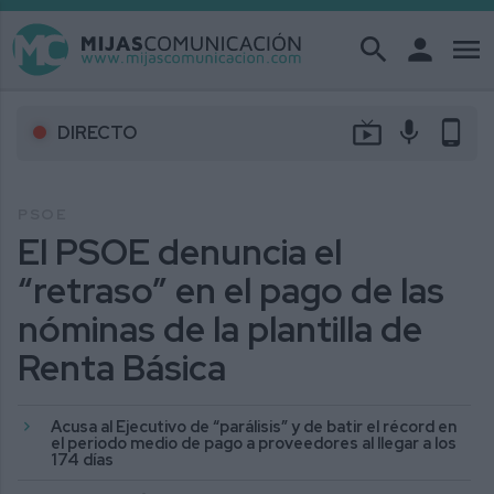
search
person
menu
live_tv
mic
phone_android
DIRECTO
PSOE
El PSOE denuncia el
“retraso” en el pago de las
nóminas de la plantilla de
Renta Básica
Acusa al Ejecutivo de “parálisis” y de batir el récord en
el periodo medio de pago a proveedores al llegar a los
174 días