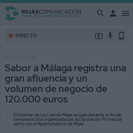
search
person
menu
live_tv
mic
phone_android
DIRECTO
ACTUALIDAD
Sabor a Málaga registra una
gran afluencia y un
volumen de negocio de
120.000 euros
El bulevar de La Cala de Mijas acogió durante el fin de
semana la cita organizada por la Diputación Provincial
junto con el Ayuntamiento de Mijas