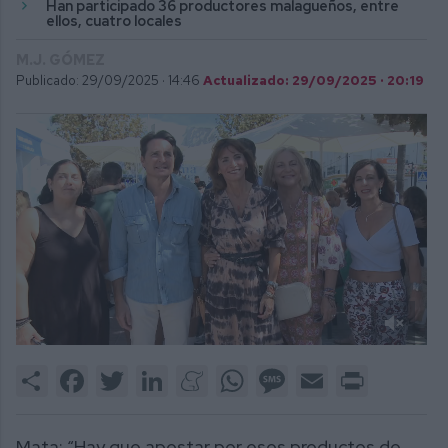
Han participado 36 productores malagueños, entre
ellos, cuatro locales
M.J. GÓMEZ
Publicado: 29/09/2025 ·
14:46
Actualizado: 29/09/2025 · 20:19
0
of
Share
Facebook
Twitter
LinkedIn
Meneame
WhatsApp
Message
Email
Print
2
minutes,
40
seconds
Mata: “Hay que apostar por esos productos de