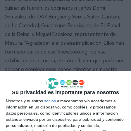
culinarias fueron los cocineros mijeños Domi
González, de DAK Burguer y Seixis; Salvio Cantón,
de La Catedral; Guadalupe Rodríguez, de El Panal
de la Reina, y Miguel Escalona, representante de
Mesura. “Agradecer a ellos esa implicación. Ellos han
formado parte de ese ‘showcooking’, de esa
exhibición de la cocina, de cómo hacer que podamos
aplicar o emplear esos conocimientos en nuestro
ámbito más privado, pero que también podamos
consumir lo que se hace aquí en nuestro municipio,
Su privacidad es importante para nosotros
en Mijas”, señaló la regidora, quien resaltó que Sabor
Nosotros y nuestros
socios
almacenamos y/o accedemos a
a Málaga “es una gran herramienta para apoyar a
información en un dispositivo, como cookies, y procesamos
los productores malagueños y fomentar el
datos personales, como identificadores únicos e información
estándar enviada por un dispositivo para publicidad y contenido
empleo”.
personalizado, medición de publicidad y contenido,