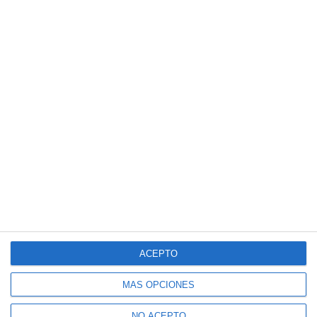
ACEPTO
MÁS OPCIONES
NO ACEPTO