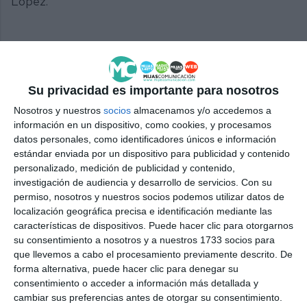
López.
Comparte esta noticia desde el siguiente enlace:
Su privacidad es importante para nosotros
https://mijascom.com/?a=35782
Nosotros y nuestros
socios
almacenamos y/o accedemos a
información en un dispositivo, como cookies, y procesamos
datos personales, como identificadores únicos e información
PEÑA SANTANA
DONATIVO
AFA MIJAS
estándar enviada por un dispositivo para publicidad y contenido
personalizado, medición de publicidad y contenido,
investigación de audiencia y desarrollo de servicios.
Con su
permiso, nosotros y nuestros socios podemos utilizar datos de
localización geográfica precisa e identificación mediante las
características de dispositivos. Puede hacer clic para otorgarnos
su consentimiento a nosotros y a nuestros 1733 socios para
que llevemos a cabo el procesamiento previamente descrito. De
forma alternativa, puede hacer clic para denegar su
consentimiento o acceder a información más detallada y
cambiar sus preferencias antes de otorgar su consentimiento.