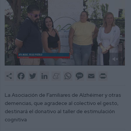
0
of
Share
Facebook
Twitter
LinkedIn
Meneame
WhatsApp
Message
Email
Print
1
minute,
42
seconds
La Asociación de Familiares de Alzhéimer y otras
demencias, que agradece al colectivo el gesto,
destinará el donativo al taller de estimulación
cognitiva