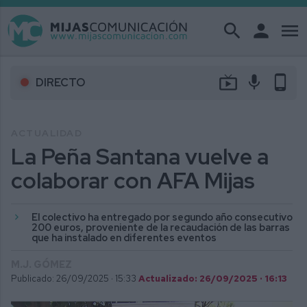
search
person
menu
live_tv
mic
phone_android
DIRECTO
ACTUALIDAD
La Peña Santana vuelve a
colaborar con AFA Mijas
El colectivo ha entregado por segundo año consecutivo
200 euros, proveniente de la recaudación de las barras
que ha instalado en diferentes eventos
M.J. GÓMEZ
Publicado: 26/09/2025 ·
15:33
Actualizado: 26/09/2025 · 16:13