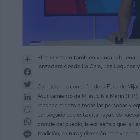
0
of
Share
El consistorio también valora la buena
5
minutes,
lanzadera desde La Cala, Las Lagunas y
53
Facebook
seconds
Volume
0%
Twitter
Coincidiendo con el fin de la Feria de Mijas
LinkedIn
Ayuntamiento de Mijas, Silvia Marín (PP), 
reconocimiento a todas las personas y eq
Meneame
conseguido que esta cita haya sido nueva
WhatsApp
grande del pueblo, la edil señaló que la Fe
Message
tradición, cultura y diversión para vecino