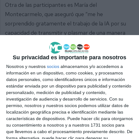
Otra de las participantes es María del
Montecarmelo, que aseguró que “me he
sorprendido gratamente el trabajo de la IA por su
capacidad de transmitir y plasmar de una manera
plástica en imágenes las emociones y sentimientos
que nosotros impregnamos en los poemas”. El
Su privacidad es importante para nosotros
colectivo literario cuenta ya con 80 socios y se
Nosotros y nuestros
socios
almacenamos y/o accedemos a
reúne periódicamente en las instalaciones del
información en un dispositivo, como cookies, y procesamos
teatro.
datos personales, como identificadores únicos e información
estándar enviada por un dispositivo para publicidad y contenido
personalizado, medición de publicidad y contenido,
Comparte esta noticia desde el siguiente enlace:
investigación de audiencia y desarrollo de servicios.
Con su
https://mijascom.com/?a=35632
permiso, nosotros y nuestros socios podemos utilizar datos de
localización geográfica precisa e identificación mediante las
características de dispositivos. Puede hacer clic para otorgarnos
EXPOSICIÓN IA & POESÍA
su consentimiento a nosotros y a nuestros 1731 socios para
que llevemos a cabo el procesamiento previamente descrito. De
forma alternativa, puede hacer clic para denegar su