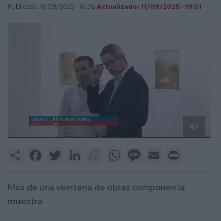
Publicado: 11/09/2025 ·
16:36
Actualizado: 11/09/2025 · 19:31
0
of
Share
Facebook
Twitter
LinkedIn
Meneame
WhatsApp
Message
Email
Print
2
minutes,
19
seconds
Más de una veintena de obras componen la
muestra