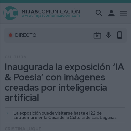
search
person
menu
live_tv
mic
phone_android
DIRECTO
CULTURA
Inaugurada la exposición ‘IA
& Poesía’ con imágenes
creadas por inteligencia
artificial
La exposición puede visitarse hasta el 22 de
septiembre en la Casa de la Cultura de Las Lagunas
CRISTINA LUQUE